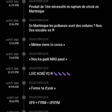
MARTINIQUE
AOÛT 3RD
6:30 PM
Produit de 1ère nécessité en rupture de stock en
Martinique
MARTINIQUE
AOÛT 2ND
11:14 PM
En Martinique les pollueurs sont des ordures ? Non.
Des enculés-es !!!
MARTINIQUE
AOÛT 2ND
5:56 PM
« Mérine rivers to cross »
MARTINIQUE
AOÛT 2ND
5:48 PM
« Nou ka gadé MAS pasé »
MARTINIQUE
AOÛT 2ND
12:05 PM
LOÏC KOKÉ YO !!!
MARTINIQUE
AOÛT 2ND
8:08 AM
« Ferme ta d’yole »
MARTINIQUE
AOÛT 1ST
8:42 PM
UFR + FYRM = UFRYM
MARTINIQUE