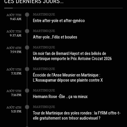
CES DERNIERS JOURS…
MARTINIQUE
AOÛT 7TH
9:45 AM
Entre after-yole et after-gynéco
MARTINIQUE
AOÛT 7TH
9:37 AM
After-yole…Félix et bouées
MARTINIQUE
AOÛT 6TH
7:59 PM
Un noir fan de Bernard Hayot et des békés de
Martinique remporte le Prix Antoine Crozat 2026
MARTINIQUE
AOÛT 5TH
7:31 PM
Écocide de l’Anse Meunier en Martinique :
L’Assaupamar dépose une plainte contre X
MARTINIQUE
AOÛT 5TH
7:16 PM
Hermann Rose -Élie …ça va mieux
MARTINIQUE
AOÛT 4TH
5:15 PM
Tour de Martinique des yoles rondes : la FYRM offre-t-
elle gratuitement son trésor audiovisuel ?