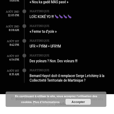
5:48 PM
« Nou ka gadé MAS pasé »
MARTINIQUE
AOÛT 2ND
12:05 PM
LOÏC KOKÉ YO !!!
MARTINIQUE
AOÛT 2ND
8:08 AM
« Ferme ta d’yole »
MARTINIQUE
AOÛT 1ST
8:42 PM
UFR + FYRM = UFRYM
MARTINIQUE
AOÛT 1ST
6:56 PM
Des yoleurs ? Non. Des voleurs !!!
MARTINIQUE
AOÛT 1ST
8:35 AM
Bernard Hayot doit-il remplacer Serge Letchimy à la
Collectivité Territoriale de Martinique ?
En continuant à utiliser le site, vous acceptez l’utilisation des
©
Bondamanjak.com
1994-2020 - Tous droits réservés
Accepter
cookies.
Plus d’informations
Produit par
Bondamanjak