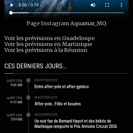
Page Instagram
Aquamar_MQ
Voir les prévisions en Guadeloupe
Voir les prévisions en Martinique
Voir les prévisions à la Réunion
CES DERNIERS JOURS…
MARTINIQUE
AOÛT 7TH
9:45 AM
Entre after-yole et after-gynéco
MARTINIQUE
AOÛT 7TH
9:37 AM
After-yole…Félix et bouées
MARTINIQUE
AOÛT 6TH
7:59 PM
Un noir fan de Bernard Hayot et des békés de
Martinique remporte le Prix Antoine Crozat 2026