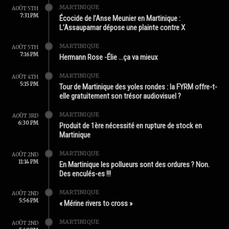
MARTINIQUE
AOÛT 5TH
7:31 PM
Écocide de l’Anse Meunier en Martinique :
L’Assaupamar dépose une plainte contre X
MARTINIQUE
AOÛT 5TH
7:16 PM
Hermann Rose -Élie …ça va mieux
MARTINIQUE
AOÛT 4TH
5:15 PM
Tour de Martinique des yoles rondes : la FYRM offre-t-
elle gratuitement son trésor audiovisuel ?
MARTINIQUE
AOÛT 3RD
6:30 PM
Produit de 1ère nécessité en rupture de stock en
Martinique
MARTINIQUE
AOÛT 2ND
11:14 PM
En Martinique les pollueurs sont des ordures ? Non.
Des enculés-es !!!
MARTINIQUE
AOÛT 2ND
5:56 PM
« Mérine rivers to cross »
MARTINIQUE
AOÛT 2ND