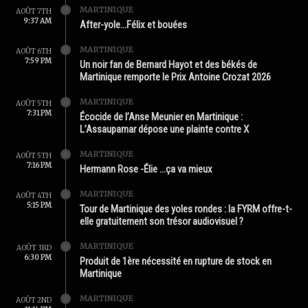
MARTINIQUE
AOÛT 7TH
9:37 AM
After-yole…Félix et bouées
MARTINIQUE
AOÛT 6TH
7:59 PM
Un noir fan de Bernard Hayot et des békés de
Martinique remporte le Prix Antoine Crozat 2026
MARTINIQUE
AOÛT 5TH
7:31 PM
Écocide de l’Anse Meunier en Martinique :
L’Assaupamar dépose une plainte contre X
MARTINIQUE
AOÛT 5TH
7:16 PM
Hermann Rose -Élie …ça va mieux
MARTINIQUE
AOÛT 4TH
5:15 PM
Tour de Martinique des yoles rondes : la FYRM offre-t-
elle gratuitement son trésor audiovisuel ?
MARTINIQUE
AOÛT 3RD
6:30 PM
Produit de 1ère nécessité en rupture de stock en
Martinique
MARTINIQUE
AOÛT 2ND