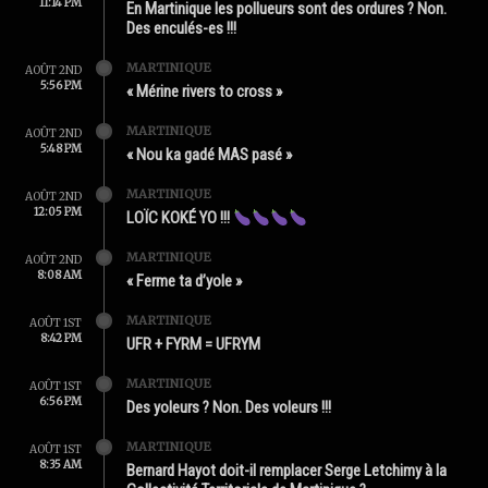
11:14 PM
En Martinique les pollueurs sont des ordures ? Non.
Des enculés-es !!!
MARTINIQUE
AOÛT 2ND
5:56 PM
« Mérine rivers to cross »
MARTINIQUE
AOÛT 2ND
5:48 PM
« Nou ka gadé MAS pasé »
MARTINIQUE
AOÛT 2ND
12:05 PM
LOÏC KOKÉ YO !!!
MARTINIQUE
AOÛT 2ND
8:08 AM
« Ferme ta d’yole »
MARTINIQUE
AOÛT 1ST
8:42 PM
UFR + FYRM = UFRYM
MARTINIQUE
AOÛT 1ST
6:56 PM
Des yoleurs ? Non. Des voleurs !!!
MARTINIQUE
AOÛT 1ST
8:35 AM
Bernard Hayot doit-il remplacer Serge Letchimy à la