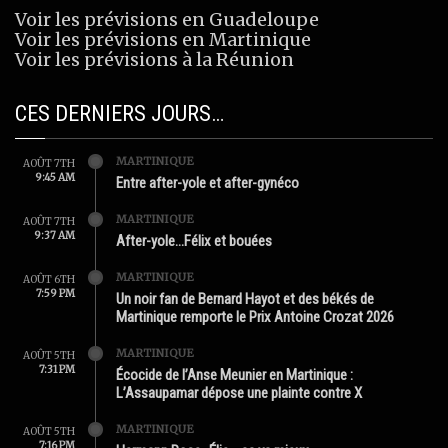
Voir les prévisions en Guadeloupe
Voir les prévisions en Martinique
Voir les prévisions à la Réunion
CES DERNIERS JOURS…
MARTINIQUE
AOÛT 7TH
9:45 AM
Entre after-yole et after-gynéco
MARTINIQUE
AOÛT 7TH
9:37 AM
After-yole…Félix et bouées
MARTINIQUE
AOÛT 6TH
7:59 PM
Un noir fan de Bernard Hayot et des békés de
Martinique remporte le Prix Antoine Crozat 2026
MARTINIQUE
AOÛT 5TH
7:31 PM
Écocide de l’Anse Meunier en Martinique :
L’Assaupamar dépose une plainte contre X
MARTINIQUE
AOÛT 5TH
7:16 PM