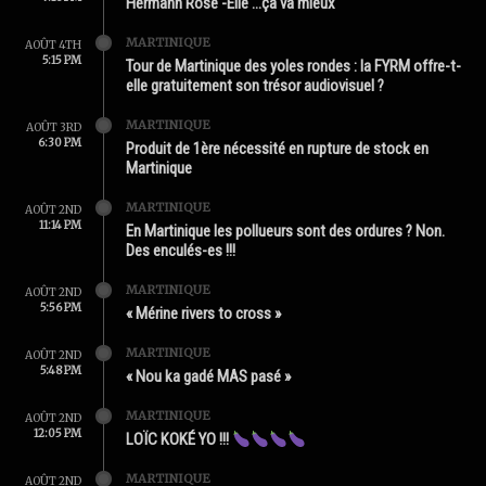
Hermann Rose -Élie …ça va mieux
MARTINIQUE
AOÛT 4TH
5:15 PM
Tour de Martinique des yoles rondes : la FYRM offre-t-
elle gratuitement son trésor audiovisuel ?
MARTINIQUE
AOÛT 3RD
6:30 PM
Produit de 1ère nécessité en rupture de stock en
Martinique
MARTINIQUE
AOÛT 2ND
11:14 PM
En Martinique les pollueurs sont des ordures ? Non.
Des enculés-es !!!
MARTINIQUE
AOÛT 2ND
5:56 PM
« Mérine rivers to cross »
MARTINIQUE
AOÛT 2ND
5:48 PM
« Nou ka gadé MAS pasé »
MARTINIQUE
AOÛT 2ND
12:05 PM
LOÏC KOKÉ YO !!!
MARTINIQUE
AOÛT 2ND