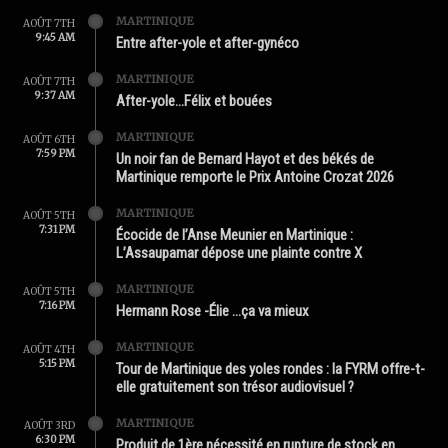
MARTINIQUE
AOÛT 7TH
9:45 AM
Entre after-yole et after-gynéco
MARTINIQUE
AOÛT 7TH
9:37 AM
After-yole…Félix et bouées
MARTINIQUE
AOÛT 6TH
7:59 PM
Un noir fan de Bernard Hayot et des békés de
Martinique remporte le Prix Antoine Crozat 2026
MARTINIQUE
AOÛT 5TH
7:31 PM
Écocide de l’Anse Meunier en Martinique :
L’Assaupamar dépose une plainte contre X
MARTINIQUE
AOÛT 5TH
7:16 PM
Hermann Rose -Élie …ça va mieux
MARTINIQUE
AOÛT 4TH
5:15 PM
Tour de Martinique des yoles rondes : la FYRM offre-t-
elle gratuitement son trésor audiovisuel ?
MARTINIQUE
AOÛT 3RD
6:30 PM
Produit de 1ère nécessité en rupture de stock en