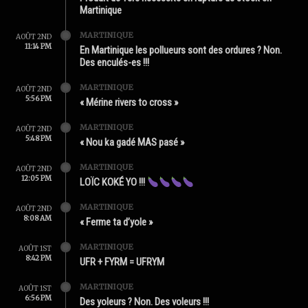
Martinique
MARTINIQUE
AOÛT 2ND
11:14 PM
En Martinique les pollueurs sont des ordures ? Non.
Des enculés-es !!!
MARTINIQUE
AOÛT 2ND
5:56 PM
« Mérine rivers to cross »
MARTINIQUE
AOÛT 2ND
5:48 PM
« Nou ka gadé MAS pasé »
MARTINIQUE
AOÛT 2ND
12:05 PM
LOÏC KOKÉ YO !!!
MARTINIQUE
AOÛT 2ND
8:08 AM
« Ferme ta d’yole »
MARTINIQUE
AOÛT 1ST
8:42 PM
UFR + FYRM = UFRYM
MARTINIQUE
AOÛT 1ST
6:56 PM
Des yoleurs ? Non. Des voleurs !!!