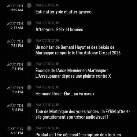
MARTINIQUE
AOÛT 7TH
9:45 AM
Entre after-yole et after-gynéco
MARTINIQUE
AOÛT 7TH
9:37 AM
After-yole…Félix et bouées
MARTINIQUE
AOÛT 6TH
7:59 PM
Un noir fan de Bernard Hayot et des békés de
Martinique remporte le Prix Antoine Crozat 2026
MARTINIQUE
AOÛT 5TH
7:31 PM
Écocide de l’Anse Meunier en Martinique :
L’Assaupamar dépose une plainte contre X
MARTINIQUE
AOÛT 5TH
7:16 PM
Hermann Rose -Élie …ça va mieux
MARTINIQUE
AOÛT 4TH
5:15 PM
Tour de Martinique des yoles rondes : la FYRM offre-t-
elle gratuitement son trésor audiovisuel ?
MARTINIQUE
AOÛT 3RD
6:30 PM
Produit de 1ère nécessité en rupture de stock en