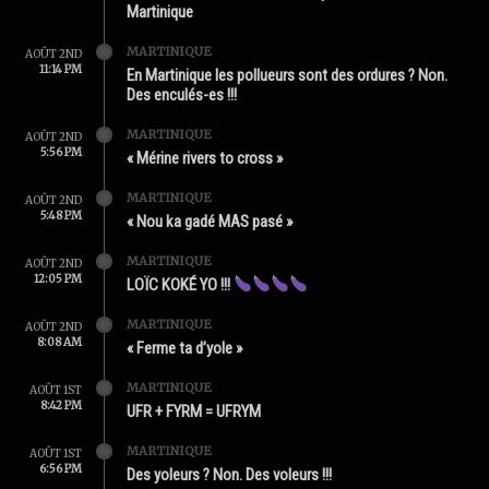
Martinique
MARTINIQUE
AOÛT 2ND
11:14 PM
En Martinique les pollueurs sont des ordures ? Non.
Des enculés-es !!!
MARTINIQUE
AOÛT 2ND
5:56 PM
« Mérine rivers to cross »
MARTINIQUE
AOÛT 2ND
5:48 PM
« Nou ka gadé MAS pasé »
MARTINIQUE
AOÛT 2ND
12:05 PM
LOÏC KOKÉ YO !!!
MARTINIQUE
AOÛT 2ND
8:08 AM
« Ferme ta d’yole »
MARTINIQUE
AOÛT 1ST
8:42 PM
UFR + FYRM = UFRYM
MARTINIQUE
AOÛT 1ST
6:56 PM
Des yoleurs ? Non. Des voleurs !!!