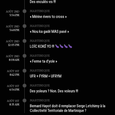
Des enculés-es !!!
MARTINIQUE
AOÛT 2ND
5:56 PM
« Mérine rivers to cross »
MARTINIQUE
AOÛT 2ND
5:48 PM
« Nou ka gadé MAS pasé »
MARTINIQUE
AOÛT 2ND
12:05 PM
LOÏC KOKÉ YO !!!
MARTINIQUE
AOÛT 2ND
8:08 AM
« Ferme ta d’yole »
MARTINIQUE
AOÛT 1ST
8:42 PM
UFR + FYRM = UFRYM
MARTINIQUE
AOÛT 1ST
6:56 PM
Des yoleurs ? Non. Des voleurs !!!
MARTINIQUE
AOÛT 1ST
8:35 AM
Bernard Hayot doit-il remplacer Serge Letchimy à la
Collectivité Territoriale de Martinique ?