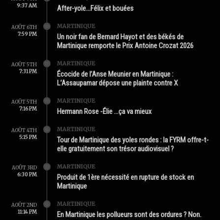
9:37 AM
After-yole…Félix et bouées
MARTINIQUE
AOÛT 6TH
7:59 PM
Un noir fan de Bernard Hayot et des békés de
Martinique remporte le Prix Antoine Crozat 2026
MARTINIQUE
AOÛT 5TH
7:31 PM
Écocide de l’Anse Meunier en Martinique :
L’Assaupamar dépose une plainte contre X
MARTINIQUE
AOÛT 5TH
7:16 PM
Hermann Rose -Élie …ça va mieux
MARTINIQUE
AOÛT 4TH
5:15 PM
Tour de Martinique des yoles rondes : la FYRM offre-t-
elle gratuitement son trésor audiovisuel ?
MARTINIQUE
AOÛT 3RD
6:30 PM
Produit de 1ère nécessité en rupture de stock en
Martinique
MARTINIQUE
AOÛT 2ND
11:14 PM
En Martinique les pollueurs sont des ordures ? Non.