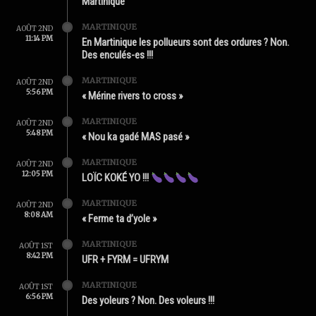
Martinique
MARTINIQUE
AOÛT 2ND
11:14 PM
En Martinique les pollueurs sont des ordures ? Non.
Des enculés-es !!!
MARTINIQUE
AOÛT 2ND
5:56 PM
« Mérine rivers to cross »
MARTINIQUE
AOÛT 2ND
5:48 PM
« Nou ka gadé MAS pasé »
MARTINIQUE
AOÛT 2ND
12:05 PM
LOÏC KOKÉ YO !!!
MARTINIQUE
AOÛT 2ND
8:08 AM
« Ferme ta d’yole »
MARTINIQUE
AOÛT 1ST
8:42 PM
UFR + FYRM = UFRYM
MARTINIQUE
AOÛT 1ST
6:56 PM
Des yoleurs ? Non. Des voleurs !!!