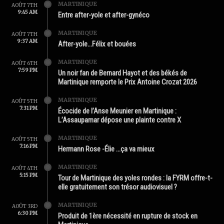
MARTINIQUE
AOÛT 7TH
9:45 AM
Entre after-yole et after-gynéco
MARTINIQUE
AOÛT 7TH
9:37 AM
After-yole…Félix et bouées
MARTINIQUE
AOÛT 6TH
7:59 PM
Un noir fan de Bernard Hayot et des békés de
Martinique remporte le Prix Antoine Crozat 2026
MARTINIQUE
AOÛT 5TH
7:31 PM
Écocide de l’Anse Meunier en Martinique :
L’Assaupamar dépose une plainte contre X
MARTINIQUE
AOÛT 5TH
7:16 PM
Hermann Rose -Élie …ça va mieux
MARTINIQUE
AOÛT 4TH
5:15 PM
Tour de Martinique des yoles rondes : la FYRM offre-t-
elle gratuitement son trésor audiovisuel ?
MARTINIQUE
AOÛT 3RD
6:30 PM
Produit de 1ère nécessité en rupture de stock en