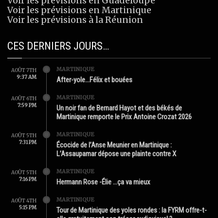
Voir les prévisions en Guadeloupe
Voir les prévisions en Martinique
Voir les prévisions à la Réunion
CES DERNIERS JOURS…
MARTINIQUE
AOÛT 7TH
9:37 AM
After-yole…Félix et bouées
MARTINIQUE
AOÛT 6TH
7:59 PM
Un noir fan de Bernard Hayot et des békés de
Martinique remporte le Prix Antoine Crozat 2026
MARTINIQUE
AOÛT 5TH
7:31 PM
Écocide de l’Anse Meunier en Martinique :
L’Assaupamar dépose une plainte contre X
MARTINIQUE
AOÛT 5TH
7:16 PM
Hermann Rose -Élie …ça va mieux
MARTINIQUE
AOÛT 4TH
5:15 PM
Tour de Martinique des yoles rondes : la FYRM offre-t-