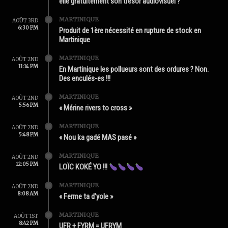
elle gratuitement son trésor audiovisuel ?
MARTINIQUE
AOÛT 3RD
6:30 PM
Produit de 1ère nécessité en rupture de stock en
Martinique
MARTINIQUE
AOÛT 2ND
11:14 PM
En Martinique les pollueurs sont des ordures ? Non.
Des enculés-es !!!
MARTINIQUE
AOÛT 2ND
5:56 PM
« Mérine rivers to cross »
MARTINIQUE
AOÛT 2ND
5:48 PM
« Nou ka gadé MAS pasé »
MARTINIQUE
AOÛT 2ND
12:05 PM
LOÏC KOKÉ YO !!!
MARTINIQUE
AOÛT 2ND
8:08 AM
« Ferme ta d’yole »
MARTINIQUE
AOÛT 1ST
8:42 PM
UFR + FYRM = UFRYM