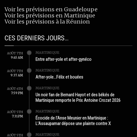
Voir les prévisions en Guadeloupe
Voir les prévisions en Martinique
Voir les prévisions à la Réunion
CES DERNIERS JOURS…
MARTINIQUE
AOÛT 7TH
9:45 AM
Entre after-yole et after-gynéco
MARTINIQUE
AOÛT 7TH
9:37 AM
After-yole…Félix et bouées
MARTINIQUE
AOÛT 6TH
7:59 PM
Un noir fan de Bernard Hayot et des békés de
Martinique remporte le Prix Antoine Crozat 2026
MARTINIQUE
AOÛT 5TH
7:31 PM
Écocide de l’Anse Meunier en Martinique :
L’Assaupamar dépose une plainte contre X
MARTINIQUE
AOÛT 5TH