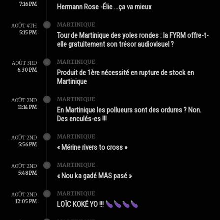
7:16 PM
Hermann Rose -Élie …ça va mieux
MARTINIQUE
AOÛT 4TH
5:15 PM
Tour de Martinique des yoles rondes : la FYRM offre-t-
elle gratuitement son trésor audiovisuel ?
MARTINIQUE
AOÛT 3RD
6:30 PM
Produit de 1ère nécessité en rupture de stock en
Martinique
MARTINIQUE
AOÛT 2ND
11:14 PM
En Martinique les pollueurs sont des ordures ? Non.
Des enculés-es !!!
MARTINIQUE
AOÛT 2ND
5:56 PM
« Mérine rivers to cross »
MARTINIQUE
AOÛT 2ND
5:48 PM
« Nou ka gadé MAS pasé »
MARTINIQUE
AOÛT 2ND
12:05 PM
LOÏC KOKÉ YO !!!