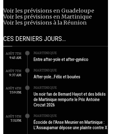
Voir les prévisions en Guadeloupe
Voir les prévisions en Martinique
Voir les prévisions à la Réunion
CES DERNIERS JOURS…
MARTINIQUE
AOÛT 7TH
9:45 AM
Entre after-yole et after-gynéco
MARTINIQUE
AOÛT 7TH
9:37 AM
After-yole…Félix et bouées
MARTINIQUE
AOÛT 6TH
7:59 PM
Un noir fan de Bernard Hayot et des békés
de Martinique remporte le Prix Antoine
Crozat 2026
MARTINIQUE
AOÛT 5TH
7:31 PM
Écocide de l’Anse Meunier en Martinique :
L’Assaupamar dépose une plainte contre X