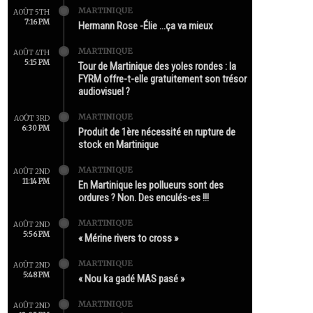
MARTINIQUE
AOÛT 5TH
7:16 PM
Hermann Rose -Élie …ça va mieux
MARTINIQUE
AOÛT 4TH
5:15 PM
Tour de Martinique des yoles rondes : la
FYRM offre-t-elle gratuitement son trésor
audiovisuel ?
MARTINIQUE
AOÛT 3RD
6:30 PM
Produit de 1ère nécessité en rupture de
stock en Martinique
MARTINIQUE
AOÛT 2ND
11:14 PM
En Martinique les pollueurs sont des
ordures ? Non. Des enculés-es !!!
MARTINIQUE
AOÛT 2ND
5:56 PM
« Mérine rivers to cross »
MARTINIQUE
AOÛT 2ND
5:48 PM
« Nou ka gadé MAS pasé »
MARTINIQUE
AOÛT 2ND