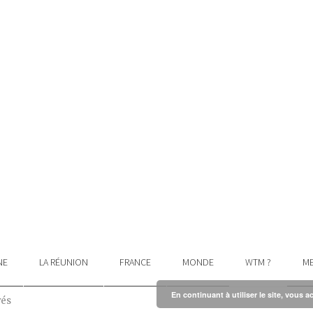
NE
LA RÉUNION
FRANCE
MONDE
WTM ?
ME
En continuant à utiliser le site, vous a
vés