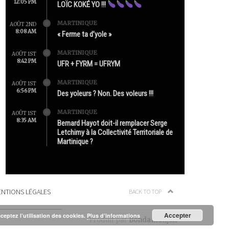
12:05 PM
LOÏC KOKÉ YO !!!
MARTINIQUE
AOÛT 2ND
8:08 AM
« Ferme ta d’yole »
MARTINIQUE
AOÛT 1ST
8:42 PM
UFR + FYRM = UFRYM
MARTINIQUE
AOÛT 1ST
6:56 PM
Des yoleurs ? Non. Des voleurs !!!
MARTINIQUE
AOÛT 1ST
8:35 AM
Bernard Hayot doit-il remplacer Serge
Letchimy à la Collectivité Territoriale de
Martinique ?
NTIONS LÉGALES
BACK TO TOP
Accepter
cceptez l’utilisation des cookies.
Plus d’informations
Produit par
Bondamanjak