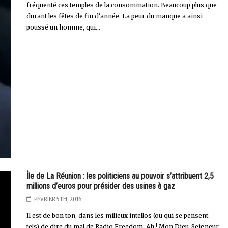
fréquenté ces temples de la consommation. Beaucoup plus que
durant les fêtes de fin d'année. La peur du manque a ainsi
poussé un homme, qui...
Île de La Réunion : les politiciens au pouvoir s’attribuent 2,5
millions d’euros pour présider des usines à gaz
FÉVRIER 5TH, 2016
Il est de bon ton, dans les milieux intellos (ou qui se pensent
tels) de dire du mal de Radio Freedom. Ah ! Mon Dieu-Seigneur,