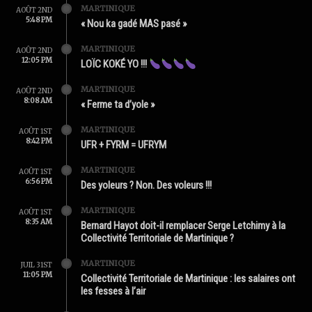
MARTINIQUE
AOÛT 2ND
5:48 PM
« Nou ka gadé MAS pasé »
MARTINIQUE
AOÛT 2ND
12:05 PM
LOÏC KOKÉ YO !!!
MARTINIQUE
AOÛT 2ND
8:08 AM
« Ferme ta d’yole »
MARTINIQUE
AOÛT 1ST
8:42 PM
UFR + FYRM = UFRYM
MARTINIQUE
AOÛT 1ST
6:56 PM
Des yoleurs ? Non. Des voleurs !!!
MARTINIQUE
AOÛT 1ST
8:35 AM
Bernard Hayot doit-il remplacer Serge Letchimy à la
Collectivité Territoriale de Martinique ?
MARTINIQUE
JUIL 31ST
11:05 PM
Collectivité Territoriale de Martinique : les salaires ont
les fesses à l’air