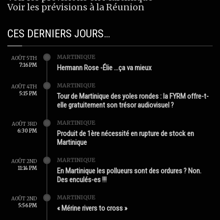
Voir les prévisions à la Réunion
CES DERNIERS JOURS…
MARTINIQUE
AOÛT 5TH
7:16 PM
Hermann Rose -Élie …ça va mieux
MARTINIQUE
AOÛT 4TH
5:15 PM
Tour de Martinique des yoles rondes : la FYRM offre-t-
elle gratuitement son trésor audiovisuel ?
MARTINIQUE
AOÛT 3RD
6:30 PM
Produit de 1ère nécessité en rupture de stock en
Martinique
MARTINIQUE
AOÛT 2ND
11:14 PM
En Martinique les pollueurs sont des ordures ? Non.
Des enculés-es !!!
MARTINIQUE
AOÛT 2ND
5:56 PM
« Mérine rivers to cross »