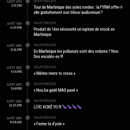
MARTINIQUE
AOÛT 4TH
5:15 PM
Tour de Martinique des yoles rondes : la FYRM offre-t-
elle gratuitement son trésor audiovisuel ?
MARTINIQUE
AOÛT 3RD
6:30 PM
Produit de 1ère nécessité en rupture de stock en
Martinique
MARTINIQUE
AOÛT 2ND
11:14 PM
En Martinique les pollueurs sont des ordures ? Non.
Des enculés-es !!!
MARTINIQUE
AOÛT 2ND
5:56 PM
« Mérine rivers to cross »
MARTINIQUE
AOÛT 2ND
5:48 PM
« Nou ka gadé MAS pasé »
MARTINIQUE
AOÛT 2ND
12:05 PM
LOÏC KOKÉ YO !!!
MARTINIQUE
AOÛT 2ND
8:08 AM
« Ferme ta d’yole »