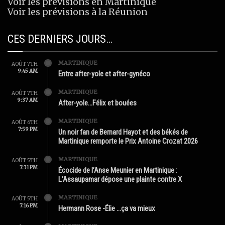
Voir les prévisions en Martinique
Voir les prévisions à la Réunion
CES DERNIERS JOURS…
MARTINIQUE
AOÛT 7TH
9:45 AM
Entre after-yole et after-gynéco
MARTINIQUE
AOÛT 7TH
9:37 AM
After-yole…Félix et bouées
MARTINIQUE
AOÛT 6TH
7:59 PM
Un noir fan de Bernard Hayot et des békés de
Martinique remporte le Prix Antoine Crozat 2026
MARTINIQUE
AOÛT 5TH
7:31 PM
Écocide de l’Anse Meunier en Martinique :
L’Assaupamar dépose une plainte contre X
MARTINIQUE
AOÛT 5TH
7:16 PM
Hermann Rose -Élie …ça va mieux