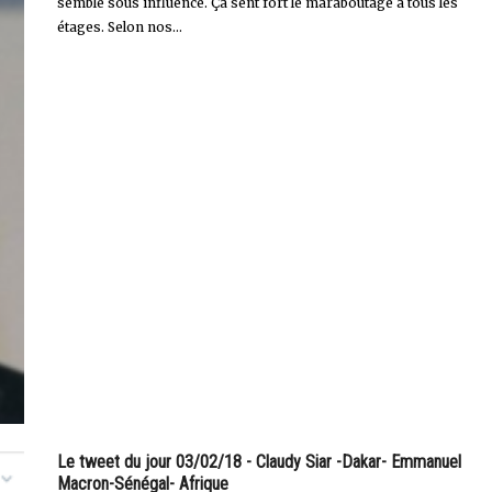
semble sous influence. Ça sent fort le maraboutage à tous les
étages. Selon nos...
Le tweet du jour 03/02/18 - Claudy Siar -Dakar- Emmanuel
Macron-Sénégal- Afrique