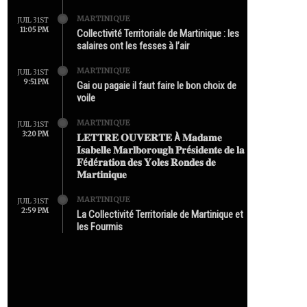
MARTINIQUE
JUIL 31ST
11:05 PM
Collectivité Territoriale de Martinique : les
salaires ont les fesses à l’air
MARTINIQUE
JUIL 31ST
9:51 PM
Gai ou pagaie il faut faire le bon choix de
voile
MARTINIQUE
JUIL 31ST
3:20 PM
𝐋𝐄𝐓𝐓𝐑𝐄 𝐎𝐔𝐕𝐄𝐑𝐓𝐄 À 𝐌𝐚𝐝𝐚𝐦𝐞
𝐈𝐬𝐚𝐛𝐞𝐥𝐥𝐞 𝐌𝐚𝐫𝐥𝐛𝐨𝐫𝐨𝐮𝐠𝐡 𝐏𝐫é𝐬𝐢𝐝𝐞𝐧𝐭𝐞 𝐝𝐞 𝐥𝐚
𝐅é𝐝é𝐫𝐚𝐭𝐢𝐨𝐧 𝐝𝐞𝐬 𝐘𝐨𝐥𝐞𝐬 𝐑𝐨𝐧𝐝𝐞𝐬 𝐝𝐞
𝐌𝐚𝐫𝐭𝐢𝐧𝐢𝐪𝐮𝐞
MARTINIQUE
JUIL 31ST
2:59 PM
La Collectivité Territoriale de Martinique et
les Fourmis