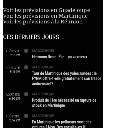
Voir les prévisions en Guadeloupe
Voir les prévisions en Martinique
Voir les prévisions à la Réunion
CES DERNIERS JOURS…
MARTINIQUE
AOÛT 5TH
7:16 PM
Hermann Rose -Élie …ça va mieux
MARTINIQUE
AOÛT 4TH
5:15 PM
Tour de Martinique des yoles rondes : la
FYRM offre-t-elle gratuitement son trésor
audiovisuel ?
MARTINIQUE
AOÛT 3RD
6:30 PM
Produit de 1ère nécessité en rupture de
stock en Martinique
MARTINIQUE
AOÛT 2ND
11:14 PM
En Martinique les pollueurs sont des
ordures ? Non. Des enculés-es !!!