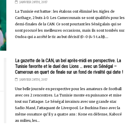
JANVIER 28TH, 2017
La Tunisie est battue : les étalons ont éliminé les Aigles de
Carthage, 2 buts à 0. Les Camerounais se sont qualifiés pour les
demi-finales de la CAN. Ce sont pourtant les Sénégalais qui se
sont procuré les meilleures occasions, mais ils sont tombés sur
Ondoa qui a arrêté le tir au but décisif (0-0 (4-5 t.a.b))....
La gazette de la CAN, un bel après-midi en perspective. La
Tunisie favorite et le duel des Lions ... avec un Sénégal –
Cameroun en quart de finale sur un fond de rivalité qui date !
JANVIER 28TH, 2017
Une belle journée en perspective pour les amateurs de football
avec ces 2 rencontres. La Tunisie monte en puissance et mise
tout sur l'attaque. Le Sénégal invaincu avec une grande star
Sadio Mané, l'attaquant de Liverpool. Le Burkina Faso avec la
même ossature qu'il y a quatre ans : Kone en défense, Kaboré
au milieu, les...