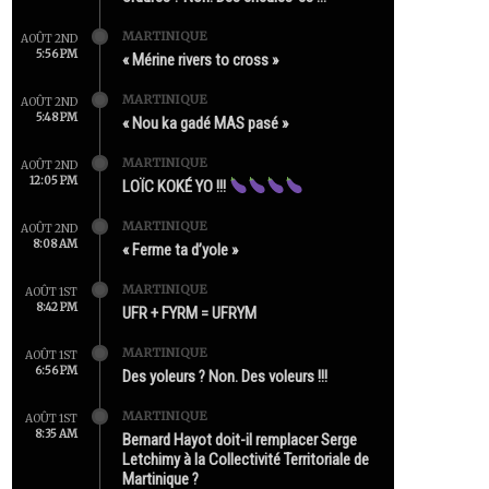
MARTINIQUE
AOÛT 2ND
5:56 PM
« Mérine rivers to cross »
MARTINIQUE
AOÛT 2ND
5:48 PM
« Nou ka gadé MAS pasé »
MARTINIQUE
AOÛT 2ND
12:05 PM
LOÏC KOKÉ YO !!!
MARTINIQUE
AOÛT 2ND
8:08 AM
« Ferme ta d’yole »
MARTINIQUE
AOÛT 1ST
8:42 PM
UFR + FYRM = UFRYM
MARTINIQUE
AOÛT 1ST
6:56 PM
Des yoleurs ? Non. Des voleurs !!!
MARTINIQUE
AOÛT 1ST
8:35 AM
Bernard Hayot doit-il remplacer Serge
Letchimy à la Collectivité Territoriale de
Martinique ?