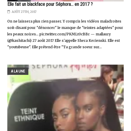
Elle fait un blackface pour Séphora... en 2017 ?
AOÛT 27TH, 2017
On ne laissera plus rien passer. Y compris les vidéos maladroites
soit-disant pour "dénoncer" le manque de "teintes adaptées" pour
les peaux noires... pic.twitter.com/PKMLt0cBBr — mallaury
(@kashitachi) 27 août 2017 Elle s'appelle Shera Kerienski. Elle est
"youtubeuse". Elle prétend être "Ta grande soeur sur...
A LA UNE