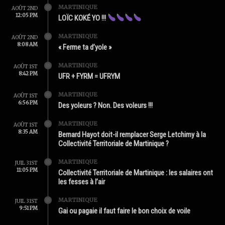
MARTINIQUE
AOÛT 2ND
12:05 PM
LOÏC KOKÉ YO !!!
MARTINIQUE
AOÛT 2ND
8:08 AM
« Ferme ta d’yole »
MARTINIQUE
AOÛT 1ST
8:42 PM
UFR + FYRM = UFRYM
MARTINIQUE
AOÛT 1ST
6:56 PM
Des yoleurs ? Non. Des voleurs !!!
MARTINIQUE
AOÛT 1ST
8:35 AM
Bernard Hayot doit-il remplacer Serge Letchimy à la
Collectivité Territoriale de Martinique ?
MARTINIQUE
JUIL 31ST
11:05 PM
Collectivité Territoriale de Martinique : les salaires ont
les fesses à l’air
MARTINIQUE
JUIL 31ST
9:51 PM
Gai ou pagaie il faut faire le bon choix de voile