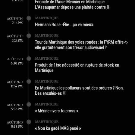
7:31 PM
Écocide de l’Anse Meunier en Martinique :
L’Assaupamar dépose une plainte contre X
MARTINIQUE
AOÛT 5TH
7:16 PM
Hermann Rose -Élie …ça va mieux
MARTINIQUE
AOÛT 4TH
5:15 PM
Tour de Martinique des yoles rondes : la FYRM offre-t-
elle gratuitement son trésor audiovisuel ?
MARTINIQUE
AOÛT 3RD
6:30 PM
Produit de 1ère nécessité en rupture de stock en
Martinique
MARTINIQUE
AOÛT 2ND
11:14 PM
En Martinique les pollueurs sont des ordures ? Non.
Des enculés-es !!!
MARTINIQUE
AOÛT 2ND
5:56 PM
« Mérine rivers to cross »
MARTINIQUE
AOÛT 2ND
5:48 PM
« Nou ka gadé MAS pasé »