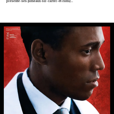
presente-ses-jumeaux-sir-carter-et-rumi/...