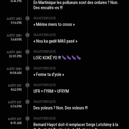
11:14 PM
En Martinique les pollueurs sont des ordures ? Non.
Des enculés-es !!!
MARTINIQUE
AOÛT 2ND
5:56 PM
« Mérine rivers to cross »
MARTINIQUE
AOÛT 2ND
5:48 PM
« Nou ka gadé MAS pasé »
MARTINIQUE
AOÛT 2ND
12:05 PM
LOÏC KOKÉ YO !!!
MARTINIQUE
AOÛT 2ND
8:08 AM
« Ferme ta d’yole »
MARTINIQUE
AOÛT 1ST
8:42 PM
UFR + FYRM = UFRYM
MARTINIQUE
AOÛT 1ST
6:56 PM
Des yoleurs ? Non. Des voleurs !!!
MARTINIQUE
AOÛT 1ST
8:35 AM
Bernard Hayot doit-il remplacer Serge Letchimy à la