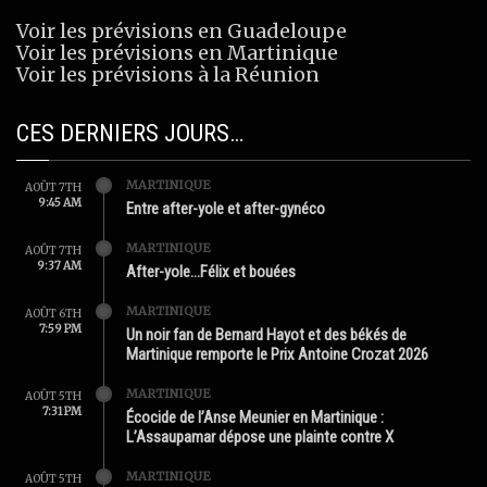
Voir les prévisions en Guadeloupe
Voir les prévisions en Martinique
Voir les prévisions à la Réunion
CES DERNIERS JOURS…
MARTINIQUE
AOÛT 7TH
9:45 AM
Entre after-yole et after-gynéco
MARTINIQUE
AOÛT 7TH
9:37 AM
After-yole…Félix et bouées
MARTINIQUE
AOÛT 6TH
7:59 PM
Un noir fan de Bernard Hayot et des békés de
Martinique remporte le Prix Antoine Crozat 2026
MARTINIQUE
AOÛT 5TH
7:31 PM
Écocide de l’Anse Meunier en Martinique :
L’Assaupamar dépose une plainte contre X
MARTINIQUE
AOÛT 5TH