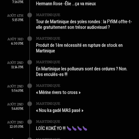
7:16 PM
Hermann Rose -Élie …ça va mieux
MARTINIQUE
AOÛT 4TH
5:15 PM
Tour de Martinique des yoles rondes : la FYRM offre-t-
elle gratuitement son trésor audiovisuel ?
MARTINIQUE
AOÛT 3RD
6:30 PM
Produit de 1ère nécessité en rupture de stock en
Martinique
MARTINIQUE
AOÛT 2ND
11:14 PM
En Martinique les pollueurs sont des ordures ? Non.
Des enculés-es !!!
MARTINIQUE
AOÛT 2ND
5:56 PM
« Mérine rivers to cross »
MARTINIQUE
AOÛT 2ND
5:48 PM
« Nou ka gadé MAS pasé »
MARTINIQUE
AOÛT 2ND
12:05 PM
LOÏC KOKÉ YO !!!