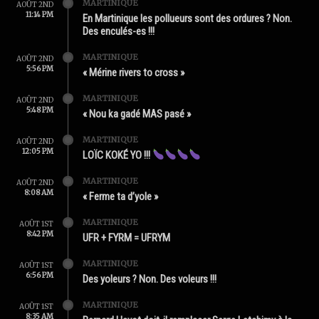
MARTINIQUE
AOÛT 2ND
11:14 PM
En Martinique les pollueurs sont des ordures ? Non.
Des enculés-es !!!
MARTINIQUE
AOÛT 2ND
5:56 PM
« Mérine rivers to cross »
MARTINIQUE
AOÛT 2ND
5:48 PM
« Nou ka gadé MAS pasé »
MARTINIQUE
AOÛT 2ND
12:05 PM
LOÏC KOKÉ YO !!!
MARTINIQUE
AOÛT 2ND
8:08 AM
« Ferme ta d’yole »
MARTINIQUE
AOÛT 1ST
8:42 PM
UFR + FYRM = UFRYM
MARTINIQUE
AOÛT 1ST
6:56 PM
Des yoleurs ? Non. Des voleurs !!!
MARTINIQUE
AOÛT 1ST
8:35 AM