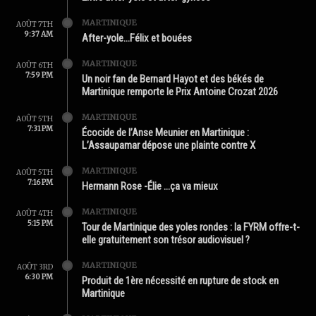
MARTINIQUE
AOÛT 7TH
9:37 AM
After-yole…Félix et bouées
MARTINIQUE
AOÛT 6TH
7:59 PM
Un noir fan de Bernard Hayot et des békés de
Martinique remporte le Prix Antoine Crozat 2026
MARTINIQUE
AOÛT 5TH
7:31 PM
Écocide de l’Anse Meunier en Martinique :
L’Assaupamar dépose une plainte contre X
MARTINIQUE
AOÛT 5TH
7:16 PM
Hermann Rose -Élie …ça va mieux
MARTINIQUE
AOÛT 4TH
5:15 PM
Tour de Martinique des yoles rondes : la FYRM offre-t-
elle gratuitement son trésor audiovisuel ?
MARTINIQUE
AOÛT 3RD
6:30 PM
Produit de 1ère nécessité en rupture de stock en
Martinique