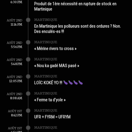
6:30 PM
Produit de 1ère nécessité en rupture de stock en
Martinique
MARTINIQUE
AOÛT 2ND
11:14 PM
En Martinique les pollueurs sont des ordures ? Non.
Des enculés-es !!!
MARTINIQUE
AOÛT 2ND
5:56 PM
« Mérine rivers to cross »
MARTINIQUE
AOÛT 2ND
5:48 PM
« Nou ka gadé MAS pasé »
MARTINIQUE
AOÛT 2ND
12:05 PM
LOÏC KOKÉ YO !!!
MARTINIQUE
AOÛT 2ND
8:08 AM
« Ferme ta d’yole »
MARTINIQUE
AOÛT 1ST
8:42 PM
UFR + FYRM = UFRYM
MARTINIQUE
AOÛT 1ST