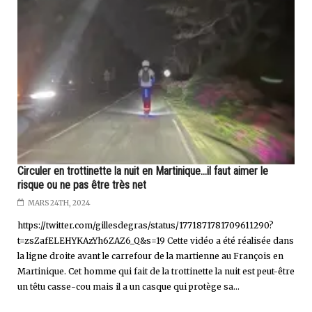
Circuler en trottinette la nuit en Martinique...il faut aimer le
risque ou ne pas être très net
MARS 24TH, 2024
https://twitter.com/gillesdegras/status/1771871781709611290?
t=zsZafELEHYKAzYh6ZAZ6_Q&s=19 Cette vidéo a été réalisée dans
la ligne droite avant le carrefour de la martienne au François en
Martinique. Cet homme qui fait de la trottinette la nuit est peut-être
un têtu casse-cou mais il a un casque qui protège sa...