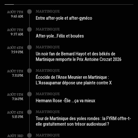
MARTINIQUE
AOÛT 7TH
9:45 AM
Entre after-yole et after-gynéco
MARTINIQUE
AOÛT 7TH
9:37 AM
After-yole…Félix et bouées
MARTINIQUE
AOÛT 6TH
7:59 PM
Un noir fan de Bernard Hayot et des békés de
Martinique remporte le Prix Antoine Crozat 2026
MARTINIQUE
AOÛT 5TH
7:31 PM
Écocide de l’Anse Meunier en Martinique :
L’Assaupamar dépose une plainte contre X
MARTINIQUE
AOÛT 5TH
7:16 PM
Hermann Rose -Élie …ça va mieux
MARTINIQUE
AOÛT 4TH
5:15 PM
Tour de Martinique des yoles rondes : la FYRM offre-t-
elle gratuitement son trésor audiovisuel ?
MARTINIQUE
AOÛT 3RD