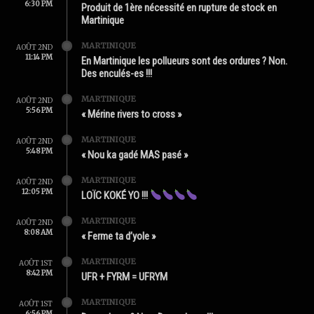
6:30 PM
Produit de 1ère nécessité en rupture de stock en
Martinique
MARTINIQUE
AOÛT 2ND
11:14 PM
En Martinique les pollueurs sont des ordures ? Non.
Des enculés-es !!!
MARTINIQUE
AOÛT 2ND
5:56 PM
« Mérine rivers to cross »
MARTINIQUE
AOÛT 2ND
5:48 PM
« Nou ka gadé MAS pasé »
MARTINIQUE
AOÛT 2ND
12:05 PM
LOÏC KOKÉ YO !!!
MARTINIQUE
AOÛT 2ND
8:08 AM
« Ferme ta d’yole »
MARTINIQUE
AOÛT 1ST
8:42 PM
UFR + FYRM = UFRYM
MARTINIQUE
AOÛT 1ST
6:56 PM