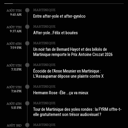
MARTINIQUE
AOÛT 7TH
9:45 AM
Entre after-yole et after-gynéco
MARTINIQUE
AOÛT 7TH
9:37 AM
After-yole…Félix et bouées
MARTINIQUE
AOÛT 6TH
7:59 PM
Un noir fan de Bernard Hayot et des békés de
Martinique remporte le Prix Antoine Crozat 2026
MARTINIQUE
AOÛT 5TH
7:31 PM
Écocide de l’Anse Meunier en Martinique :
L’Assaupamar dépose une plainte contre X
MARTINIQUE
AOÛT 5TH
7:16 PM
Hermann Rose -Élie …ça va mieux
MARTINIQUE
AOÛT 4TH
5:15 PM
Tour de Martinique des yoles rondes : la FYRM offre-t-
elle gratuitement son trésor audiovisuel ?
MARTINIQUE
AOÛT 3RD