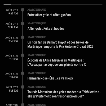
MARTINIQUE
AOÛT 7TH
9:45 AM
Entre after-yole et after-gynéco
MARTINIQUE
AOÛT 7TH
9:37 AM
After-yole…Félix et bouées
MARTINIQUE
AOÛT 6TH
7:59 PM
Un noir fan de Bernard Hayot et des békés de
Martinique remporte le Prix Antoine Crozat 2026
MARTINIQUE
AOÛT 5TH
7:31 PM
Écocide de l’Anse Meunier en Martinique :
L’Assaupamar dépose une plainte contre X
MARTINIQUE
AOÛT 5TH
7:16 PM
Hermann Rose -Élie …ça va mieux
MARTINIQUE
AOÛT 4TH
5:15 PM
Tour de Martinique des yoles rondes : la FYRM offre-t-
elle gratuitement son trésor audiovisuel ?
MARTINIQUE
AOÛT 3RD