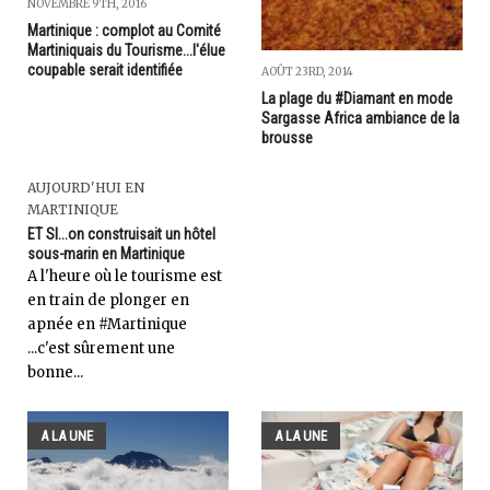
NOVEMBRE 9TH, 2016
Martinique : complot au Comité
Martiniquais du Tourisme...l'élue
coupable serait identifiée
AOÛT 23RD, 2014
La plage du #Diamant en mode
Sargasse Africa ambiance de la
brousse
AUJOURD'HUI EN
MARTINIQUE
ET SI...on construisait un hôtel
sous-marin en Martinique
A l'heure où le tourisme est
en train de plonger en
apnée en #Martinique
...c'est sûrement une
bonne...
A LA UNE
A LA UNE