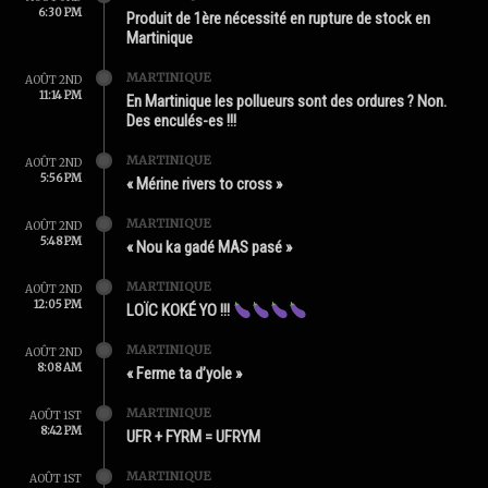
6:30 PM
Produit de 1ère nécessité en rupture de stock en
Martinique
MARTINIQUE
AOÛT 2ND
11:14 PM
En Martinique les pollueurs sont des ordures ? Non.
Des enculés-es !!!
MARTINIQUE
AOÛT 2ND
5:56 PM
« Mérine rivers to cross »
MARTINIQUE
AOÛT 2ND
5:48 PM
« Nou ka gadé MAS pasé »
MARTINIQUE
AOÛT 2ND
12:05 PM
LOÏC KOKÉ YO !!!
MARTINIQUE
AOÛT 2ND
8:08 AM
« Ferme ta d’yole »
MARTINIQUE
AOÛT 1ST
8:42 PM
UFR + FYRM = UFRYM
MARTINIQUE
AOÛT 1ST