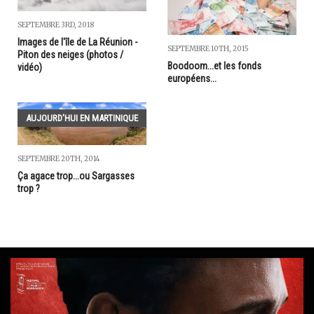
SEPTEMBRE 3RD, 2018
Images de l'île de La Réunion -
SEPTEMBRE 10TH, 2015
Piton des neiges (photos /
Boodoom...et les fonds
vidéo)
européens...
AUJOURD'HUI EN MARTINIQUE
SEPTEMBRE 20TH, 2014
Ça agace trop...ou Sargasses
trop ?