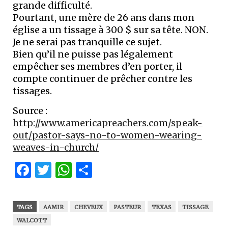
grande difficulté.
Pourtant, une mère de 26 ans dans mon
église a un tissage à 300 $ sur sa tête. NON.
Je ne serai pas tranquille ce sujet.
Bien qu’il ne puisse pas légalement
empêcher ses membres d’en porter, il
compte continuer de prêcher contre les
tissages.
Source :
http://www.americapreachers.com/speak-
out/pastor-says-no-to-women-wearing-
weaves-in-church/
Facebook
Twitter
WhatsApp
Partager
TAGS
AAMIR
CHEVEUX
PASTEUR
TEXAS
TISSAGE
WALCOTT