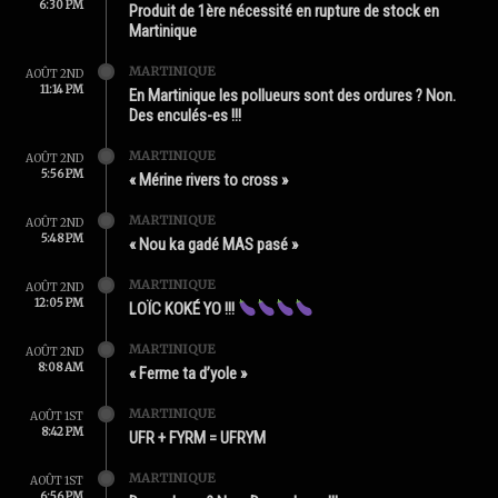
6:30 PM
Produit de 1ère nécessité en rupture de stock en
Martinique
MARTINIQUE
AOÛT 2ND
11:14 PM
En Martinique les pollueurs sont des ordures ? Non.
Des enculés-es !!!
MARTINIQUE
AOÛT 2ND
5:56 PM
« Mérine rivers to cross »
MARTINIQUE
AOÛT 2ND
5:48 PM
« Nou ka gadé MAS pasé »
MARTINIQUE
AOÛT 2ND
12:05 PM
LOÏC KOKÉ YO !!!
MARTINIQUE
AOÛT 2ND
8:08 AM
« Ferme ta d’yole »
MARTINIQUE
AOÛT 1ST
8:42 PM
UFR + FYRM = UFRYM
MARTINIQUE
AOÛT 1ST
6:56 PM