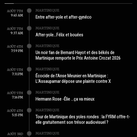
MARTINIQUE
AOÛT 7TH
9:45 AM
Entre after-yole et after-gynéco
MARTINIQUE
AOÛT 7TH
9:37 AM
After-yole…Félix et bouées
MARTINIQUE
AOÛT 6TH
7:59 PM
Un noir fan de Bernard Hayot et des békés de
Martinique remporte le Prix Antoine Crozat 2026
MARTINIQUE
AOÛT 5TH
7:31 PM
Écocide de l’Anse Meunier en Martinique :
L’Assaupamar dépose une plainte contre X
MARTINIQUE
AOÛT 5TH
7:16 PM
Hermann Rose -Élie …ça va mieux
MARTINIQUE
AOÛT 4TH
5:15 PM
Tour de Martinique des yoles rondes : la FYRM offre-t-
elle gratuitement son trésor audiovisuel ?
MARTINIQUE
AOÛT 3RD