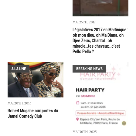
MAI 25TH, 2017
Législatives 2017 en Martinique :
oh mon dieu, oh Ma Diana, oh
Djee Zeus, Chantal...oh
miracle...tes cheveux...c'est
Pello Pello ?
A LA UNE
BREAKING NEWS
MAI 20TH, 2016
Robert Mugabe aux portes du
Jamel Comedy Club
MAI 30TH, 2025