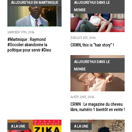
AUJOURD'HUI EN MARTINIQUE
AUJOURD'HUI DANS LE
MONDE
JANVIER 5TH, 2014
JUILLET 1ST, 2016
#Martinique : Raymond
#Occolier abandonne la
CRWN, this is "hair story" !
politique pour servir #Dieu
AUJOURD'HUI DANS LE
MONDE
AOÛT 21ST, 2016
CRWN : Le magazine du cheveu
libre, numéro 1 bientôt en vente !
A LA UNE
A LA UNE