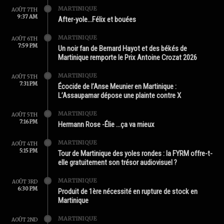
MARTINIQUE
AOÛT 7TH
9:37 AM
After-yole…Félix et bouées
MARTINIQUE
AOÛT 6TH
7:59 PM
Un noir fan de Bernard Hayot et des békés de
Martinique remporte le Prix Antoine Crozat 2026
MARTINIQUE
AOÛT 5TH
7:31 PM
Écocide de l’Anse Meunier en Martinique :
L’Assaupamar dépose une plainte contre X
MARTINIQUE
AOÛT 5TH
7:16 PM
Hermann Rose -Élie …ça va mieux
MARTINIQUE
AOÛT 4TH
5:15 PM
Tour de Martinique des yoles rondes : la FYRM offre-t-
elle gratuitement son trésor audiovisuel ?
MARTINIQUE
AOÛT 3RD
6:30 PM
Produit de 1ère nécessité en rupture de stock en
Martinique
MARTINIQUE
AOÛT 2ND