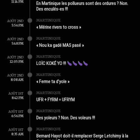
11:14 PM
En Martinique les pollueurs sont des ordures ? Non.
Des enculés-es !!!
MARTINIQUE
AOÛT 2ND
5:56 PM
« Mérine rivers to cross »
MARTINIQUE
AOÛT 2ND
5:48 PM
« Nou ka gadé MAS pasé »
MARTINIQUE
AOÛT 2ND
12:05 PM
LOÏC KOKÉ YO !!!
MARTINIQUE
AOÛT 2ND
8:08 AM
« Ferme ta d’yole »
MARTINIQUE
AOÛT 1ST
8:42 PM
UFR + FYRM = UFRYM
MARTINIQUE
AOÛT 1ST
6:56 PM
Des yoleurs ? Non. Des voleurs !!!
MARTINIQUE
AOÛT 1ST
8:35 AM
Bernard Hayot doit-il remplacer Serge Letchimy à la