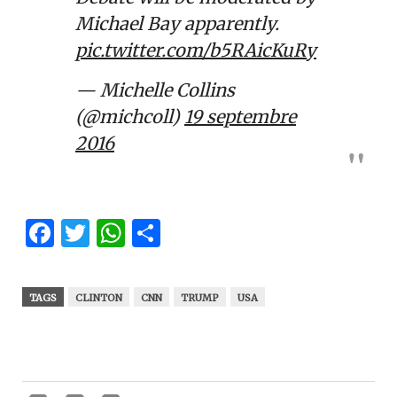
Michael Bay apparently.
pic.twitter.com/b5RAicKuRy
— Michelle Collins
(@michcoll)
19 septembre
2016
Facebook
Twitter
WhatsApp
Partager
TAGS
CLINTON
CNN
TRUMP
USA