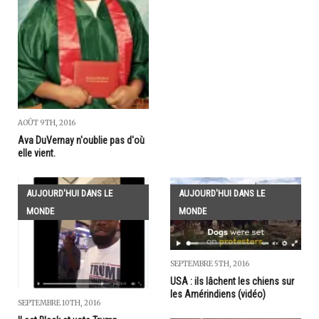
AOÛT 9TH, 2016
Ava DuVernay n'oublie pas d'où
elle vient.
AUJOURD'HUI DANS LE
AUJOURD'HUI DANS LE
MONDE
MONDE
SEPTEMBRE 5TH, 2016
USA : ils lâchent les chiens sur
les Amérindiens (vidéo)
SEPTEMBRE 10TH, 2016