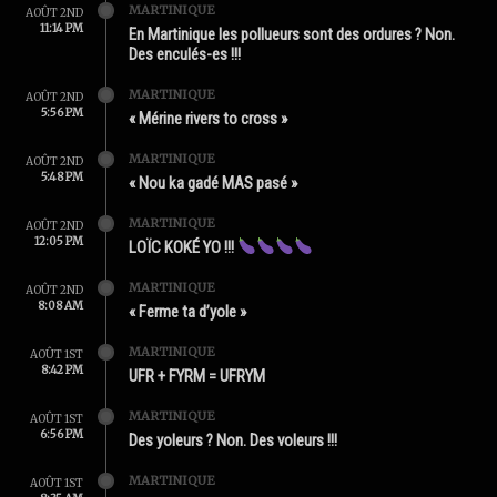
MARTINIQUE
AOÛT 2ND
11:14 PM
En Martinique les pollueurs sont des ordures ? Non.
Des enculés-es !!!
MARTINIQUE
AOÛT 2ND
5:56 PM
« Mérine rivers to cross »
MARTINIQUE
AOÛT 2ND
5:48 PM
« Nou ka gadé MAS pasé »
MARTINIQUE
AOÛT 2ND
12:05 PM
LOÏC KOKÉ YO !!!
MARTINIQUE
AOÛT 2ND
8:08 AM
« Ferme ta d’yole »
MARTINIQUE
AOÛT 1ST
8:42 PM
UFR + FYRM = UFRYM
MARTINIQUE
AOÛT 1ST
6:56 PM
Des yoleurs ? Non. Des voleurs !!!
MARTINIQUE
AOÛT 1ST