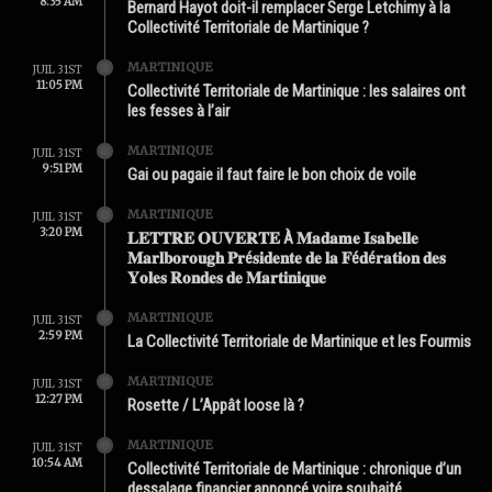
8:35 AM
Bernard Hayot doit-il remplacer Serge Letchimy à la
Collectivité Territoriale de Martinique ?
MARTINIQUE
JUIL 31ST
11:05 PM
Collectivité Territoriale de Martinique : les salaires ont
les fesses à l’air
MARTINIQUE
JUIL 31ST
9:51 PM
Gai ou pagaie il faut faire le bon choix de voile
MARTINIQUE
JUIL 31ST
3:20 PM
𝐋𝐄𝐓𝐓𝐑𝐄 𝐎𝐔𝐕𝐄𝐑𝐓𝐄 À 𝐌𝐚𝐝𝐚𝐦𝐞 𝐈𝐬𝐚𝐛𝐞𝐥𝐥𝐞
𝐌𝐚𝐫𝐥𝐛𝐨𝐫𝐨𝐮𝐠𝐡 𝐏𝐫é𝐬𝐢𝐝𝐞𝐧𝐭𝐞 𝐝𝐞 𝐥𝐚 𝐅é𝐝é𝐫𝐚𝐭𝐢𝐨𝐧 𝐝𝐞𝐬
𝐘𝐨𝐥𝐞𝐬 𝐑𝐨𝐧𝐝𝐞𝐬 𝐝𝐞 𝐌𝐚𝐫𝐭𝐢𝐧𝐢𝐪𝐮𝐞
MARTINIQUE
JUIL 31ST
2:59 PM
La Collectivité Territoriale de Martinique et les Fourmis
MARTINIQUE
JUIL 31ST
12:27 PM
Rosette / L’Appât loose là ?
MARTINIQUE
JUIL 31ST
10:54 AM
Collectivité Territoriale de Martinique : chronique d’un
dessalage financier annoncé voire souhaité