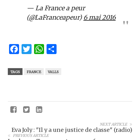
— La France a peur
(@LaFranceapeur)
6 mai 2016
Facebook
Twitter
WhatsApp
Partager
TAGS
FRANCE
VALLS
NEXT ARTICLE
Eva Joly : "Il y a une justice de classe" (radio)
PREVIOUS ARTICLE