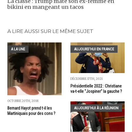
La classe : Trump mate son ex-femme en
bikini en mangeant un tacos
A LIRE AUSSI SUR LE MÊME SUJET
A LA UNE
AUJOURD'HUI EN FRANCE
DÉCEMBRE 17TH, 2021
Présidentielle 2022 : Christiane
va-t-elle "Jospiner" la gauche ?
OCTOBRE 20TH, 2018
AUJOURD'HUI À LA RÉUNION
Bernard Hayot prend t-il les
Martiniquais pour des cons ?