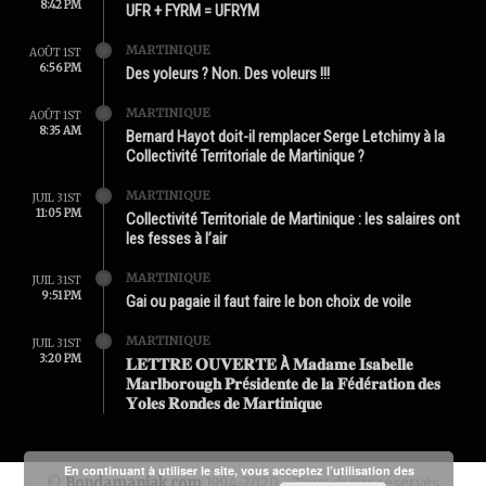
8:42 PM
UFR + FYRM = UFRYM
MARTINIQUE
AOÛT 1ST
6:56 PM
Des yoleurs ? Non. Des voleurs !!!
MARTINIQUE
AOÛT 1ST
8:35 AM
Bernard Hayot doit-il remplacer Serge Letchimy à la
Collectivité Territoriale de Martinique ?
MARTINIQUE
JUIL 31ST
11:05 PM
Collectivité Territoriale de Martinique : les salaires ont
les fesses à l’air
MARTINIQUE
JUIL 31ST
9:51 PM
Gai ou pagaie il faut faire le bon choix de voile
MARTINIQUE
JUIL 31ST
3:20 PM
𝐋𝐄𝐓𝐓𝐑𝐄 𝐎𝐔𝐕𝐄𝐑𝐓𝐄 À 𝐌𝐚𝐝𝐚𝐦𝐞 𝐈𝐬𝐚𝐛𝐞𝐥𝐥𝐞
𝐌𝐚𝐫𝐥𝐛𝐨𝐫𝐨𝐮𝐠𝐡 𝐏𝐫é𝐬𝐢𝐝𝐞𝐧𝐭𝐞 𝐝𝐞 𝐥𝐚 𝐅é𝐝é𝐫𝐚𝐭𝐢𝐨𝐧 𝐝𝐞𝐬
𝐘𝐨𝐥𝐞𝐬 𝐑𝐨𝐧𝐝𝐞𝐬 𝐝𝐞 𝐌𝐚𝐫𝐭𝐢𝐧𝐢𝐪𝐮𝐞
En continuant à utiliser le site, vous acceptez l’utilisation des
©
Bondamanjak.com
1994-2020 - Tous droits réservés