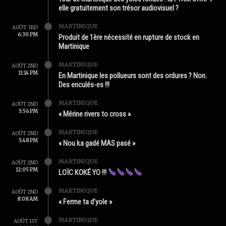
elle gratuitement son trésor audiovisuel ?
MARTINIQUE
AOÛT 3RD
6:30 PM
Produit de 1ère nécessité en rupture de stock en
Martinique
MARTINIQUE
AOÛT 2ND
11:14 PM
En Martinique les pollueurs sont des ordures ? Non.
Des enculés-es !!!
MARTINIQUE
AOÛT 2ND
5:56 PM
« Mérine rivers to cross »
MARTINIQUE
AOÛT 2ND
5:48 PM
« Nou ka gadé MAS pasé »
MARTINIQUE
AOÛT 2ND
12:05 PM
LOÏC KOKÉ YO !!!
MARTINIQUE
AOÛT 2ND
8:08 AM
« Ferme ta d’yole »
MARTINIQUE
AOÛT 1ST