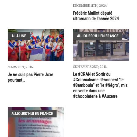
DÉCEMBRE 11TH, 2024
Frédéric Maillot député
ultramarin de l'année 2024
A LA UNE
AUJOURD'HUI EN FRANCE
SEPTEMBRE 2ND, 2014
MARS 21ST, 2016
Le #CRAN et Sortir du
Je ne suis pas Pierre Joxe
#Colonialisme dénoncent "le
pourtant...
#Bamboula" et "le #Négro", mis
en vente dans une
#chocolaterie à #Auxerre
AUJOURD'HUI EN FRANCE