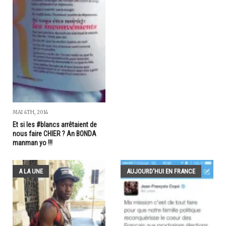
MAI 4TH, 2014
Et si les #blancs arrêtaient de
nous faire CHIER ? An BONDA
manman yo !!!
A LA UNE
AUJOURD'HUI EN FRANCE