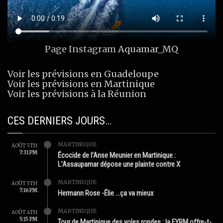
Page Instagram
Aquamar_MQ
Voir les prévisions en Guadeloupe
Voir les prévisions en Martinique
Voir les prévisions à la Réunion
CES DERNIERS JOURS…
MARTINIQUE
AOÛT 5TH
7:31 PM
Écocide de l’Anse Meunier en Martinique :
L’Assaupamar dépose une plainte contre X
MARTINIQUE
AOÛT 5TH
7:16 PM
Hermann Rose -Élie …ça va mieux
MARTINIQUE
AOÛT 4TH
5:15 PM
Tour de Martinique des yoles rondes : la FYRM offre-t-