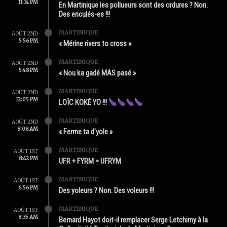
11:14 PM
En Martinique les pollueurs sont des ordures ? Non.
Des enculés-es !!!
MARTINIQUE
AOÛT 2ND
5:56 PM
« Mérine rivers to cross »
MARTINIQUE
AOÛT 2ND
5:48 PM
« Nou ka gadé MAS pasé »
MARTINIQUE
AOÛT 2ND
12:05 PM
LOÏC KOKÉ YO !!!
MARTINIQUE
AOÛT 2ND
8:08 AM
« Ferme ta d’yole »
MARTINIQUE
AOÛT 1ST
8:42 PM
UFR + FYRM = UFRYM
MARTINIQUE
AOÛT 1ST
6:56 PM
Des yoleurs ? Non. Des voleurs !!!
MARTINIQUE
AOÛT 1ST
8:35 AM
Bernard Hayot doit-il remplacer Serge Letchimy à la