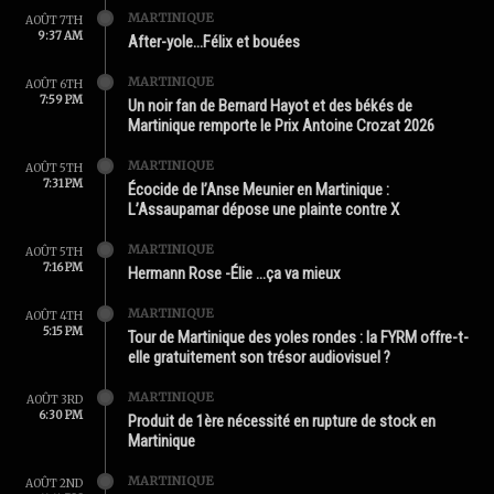
MARTINIQUE
AOÛT 7TH
9:37 AM
After-yole…Félix et bouées
MARTINIQUE
AOÛT 6TH
7:59 PM
Un noir fan de Bernard Hayot et des békés de
Martinique remporte le Prix Antoine Crozat 2026
MARTINIQUE
AOÛT 5TH
7:31 PM
Écocide de l’Anse Meunier en Martinique :
L’Assaupamar dépose une plainte contre X
MARTINIQUE
AOÛT 5TH
7:16 PM
Hermann Rose -Élie …ça va mieux
MARTINIQUE
AOÛT 4TH
5:15 PM
Tour de Martinique des yoles rondes : la FYRM offre-t-
elle gratuitement son trésor audiovisuel ?
MARTINIQUE
AOÛT 3RD
6:30 PM
Produit de 1ère nécessité en rupture de stock en
Martinique
MARTINIQUE
AOÛT 2ND