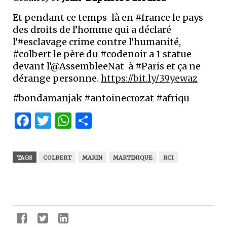
Et pendant ce temps-là en #france le pays
des droits de l’homme qui a déclaré
l’#esclavage crime contre l’humanité,
#colbert le père du #codenoir a 1 statue
devant l’@AssembleeNat à #Paris et ça ne
dérange personne.
https://bit.ly/39yewaz
#bondamanjak #antoinecrozat #afriqu
Facebook
Twitter
WhatsApp
Partager
TAGS
COLBERT
MARIN
MARTINIQUE
RCI