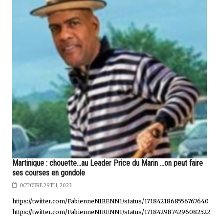
Martinique : chouette...au Leader Price du Marin ...on peut faire
ses courses en gondole
OCTOBRE 29TH, 2023
https://twitter.com/FabienneNIRENN1/status/1718421868556767640
https://twitter.com/FabienneNIRENN1/status/1718429874296082522