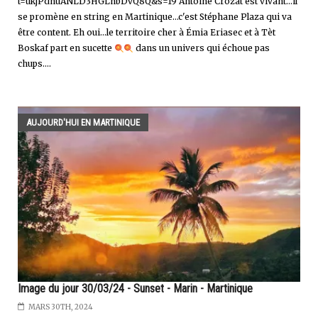
t=ukjPdhuANLD3HGLnbDvQ8Q&s=19 Antoine Crozat est vivant…il
se promène en string en Martinique…c'est Stéphane Plaza qui va
être content. Eh oui...le territoire cher à Émia Eriasec et à Tèt
Boskaf part en sucette
dans un univers qui échoue pas
chups....
AUJOURD'HUI EN MARTINIQUE
Image du jour 30/03/24 - Sunset - Marin - Martinique
MARS 30TH, 2024