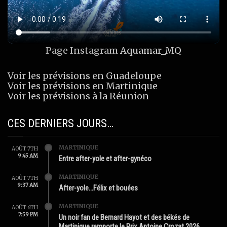
Page Instagram
Aquamar_MQ
Voir les prévisions en Guadeloupe
Voir les prévisions en Martinique
Voir les prévisions à la Réunion
CES DERNIERS JOURS…
MARTINIQUE
AOÛT 7TH
9:45 AM
Entre after-yole et after-gynéco
MARTINIQUE
AOÛT 7TH
9:37 AM
After-yole…Félix et bouées
MARTINIQUE
AOÛT 6TH
7:59 PM
Un noir fan de Bernard Hayot et des békés de
Martinique remporte le Prix Antoine Crozat 2026