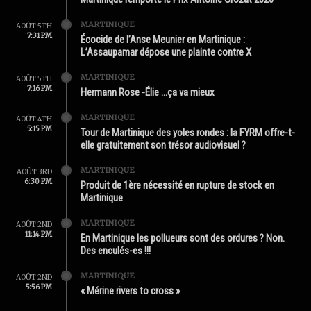
MARTINIQUE
AOÛT 5TH
7:31 PM
Écocide de l’Anse Meunier en Martinique :
L’Assaupamar dépose une plainte contre X
MARTINIQUE
AOÛT 5TH
7:16 PM
Hermann Rose -Élie …ça va mieux
MARTINIQUE
AOÛT 4TH
5:15 PM
Tour de Martinique des yoles rondes : la FYRM offre-t-
elle gratuitement son trésor audiovisuel ?
MARTINIQUE
AOÛT 3RD
6:30 PM
Produit de 1ère nécessité en rupture de stock en
Martinique
MARTINIQUE
AOÛT 2ND
11:14 PM
En Martinique les pollueurs sont des ordures ? Non.
Des enculés-es !!!
MARTINIQUE
AOÛT 2ND
5:56 PM
« Mérine rivers to cross »