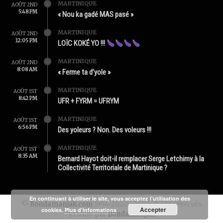
MARTINIQUE
AOÛT 2ND
5:48 PM
« Nou ka gadé MAS pasé »
MARTINIQUE
AOÛT 2ND
12:05 PM
LOÏC KOKÉ YO !!!
MARTINIQUE
AOÛT 2ND
8:08 AM
« Ferme ta d’yole »
MARTINIQUE
AOÛT 1ST
8:42 PM
UFR + FYRM = UFRYM
MARTINIQUE
AOÛT 1ST
6:56 PM
Des yoleurs ? Non. Des voleurs !!!
MARTINIQUE
AOÛT 1ST
8:35 AM
Bernard Hayot doit-il remplacer Serge Letchimy à la
Collectivité Territoriale de Martinique ?
En continuant à utiliser le site, vous acceptez l’utilisation des
©
Bondamanjak.com
1994-2020 - Tous droits réservés
Accepter
cookies.
Plus d’informations
Produit par
Bondamanjak