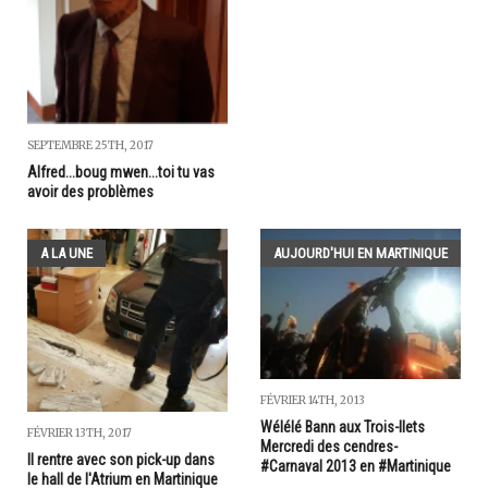
SEPTEMBRE 25TH, 2017
Alfred...boug mwen...toi tu vas
avoir des problèmes
A LA UNE
AUJOURD'HUI EN MARTINIQUE
FÉVRIER 14TH, 2013
Wélélé Bann aux Trois-Ilets
FÉVRIER 13TH, 2017
Mercredi des cendres-
Il rentre avec son pick-up dans
#Carnaval 2013 en #Martinique
le hall de l'Atrium en Martinique