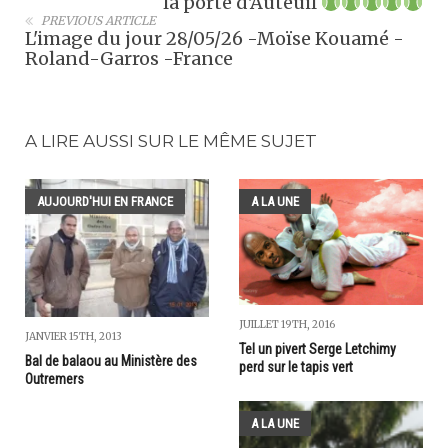
la porte d'Auteuil
PREVIOUS ARTICLE
L'image du jour 28/05/26 -Moïse Kouamé -
Roland-Garros -France
A LIRE AUSSI SUR LE MÊME SUJET
AUJOURD'HUI EN FRANCE
A LA UNE
JUILLET 19TH, 2016
JANVIER 15TH, 2013
Tel un pivert Serge Letchimy
Bal de balaou au Ministère des
perd sur le tapis vert
Outremers
A LA UNE