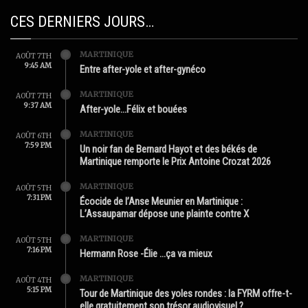
CES DERNIERS JOURS…
MARTINIQUE
AOÛT 7TH
9:45 AM
Entre after-yole et after-gynéco
MARTINIQUE
AOÛT 7TH
9:37 AM
After-yole…Félix et bouées
MARTINIQUE
AOÛT 6TH
7:59 PM
Un noir fan de Bernard Hayot et des békés de
Martinique remporte le Prix Antoine Crozat 2026
MARTINIQUE
AOÛT 5TH
7:31 PM
Écocide de l’Anse Meunier en Martinique :
L’Assaupamar dépose une plainte contre X
MARTINIQUE
AOÛT 5TH
7:16 PM
Hermann Rose -Élie …ça va mieux
MARTINIQUE
AOÛT 4TH
5:15 PM
Tour de Martinique des yoles rondes : la FYRM offre-t-
elle gratuitement son trésor audiovisuel ?