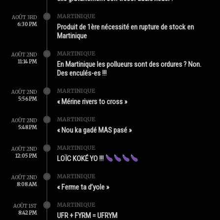
MARTINIQUE
AOÛT 3RD
6:30 PM
Produit de 1ère nécessité en rupture de stock en
Martinique
MARTINIQUE
AOÛT 2ND
11:14 PM
En Martinique les pollueurs sont des ordures ? Non.
Des enculés-es !!!
MARTINIQUE
AOÛT 2ND
5:56 PM
« Mérine rivers to cross »
MARTINIQUE
AOÛT 2ND
5:48 PM
« Nou ka gadé MAS pasé »
MARTINIQUE
AOÛT 2ND
12:05 PM
LOÏC KOKÉ YO !!!
MARTINIQUE
AOÛT 2ND
8:08 AM
« Ferme ta d’yole »
MARTINIQUE
AOÛT 1ST
8:42 PM
UFR + FYRM = UFRYM