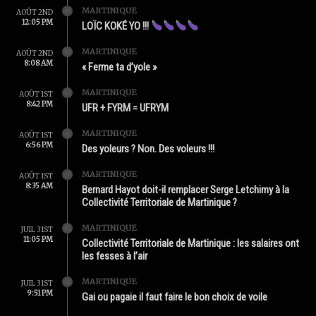
MARTINIQUE
AOÛT 2ND
12:05 PM
LOÏC KOKÉ YO !!!
MARTINIQUE
AOÛT 2ND
8:08 AM
« Ferme ta d’yole »
MARTINIQUE
AOÛT 1ST
8:42 PM
UFR + FYRM = UFRYM
MARTINIQUE
AOÛT 1ST
6:56 PM
Des yoleurs ? Non. Des voleurs !!!
MARTINIQUE
AOÛT 1ST
8:35 AM
Bernard Hayot doit-il remplacer Serge Letchimy à la
Collectivité Territoriale de Martinique ?
MARTINIQUE
JUIL 31ST
11:05 PM
Collectivité Territoriale de Martinique : les salaires ont
les fesses à l’air
MARTINIQUE
JUIL 31ST
9:51 PM
Gai ou pagaie il faut faire le bon choix de voile