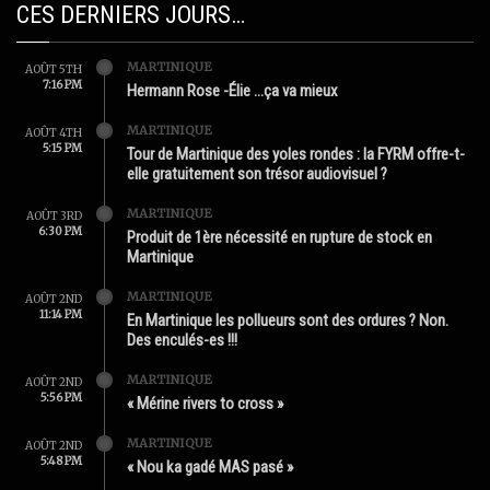
CES DERNIERS JOURS…
MARTINIQUE
AOÛT 5TH
7:16 PM
Hermann Rose -Élie …ça va mieux
MARTINIQUE
AOÛT 4TH
5:15 PM
Tour de Martinique des yoles rondes : la FYRM offre-t-
elle gratuitement son trésor audiovisuel ?
MARTINIQUE
AOÛT 3RD
6:30 PM
Produit de 1ère nécessité en rupture de stock en
Martinique
MARTINIQUE
AOÛT 2ND
11:14 PM
En Martinique les pollueurs sont des ordures ? Non.
Des enculés-es !!!
MARTINIQUE
AOÛT 2ND
5:56 PM
« Mérine rivers to cross »
MARTINIQUE
AOÛT 2ND
5:48 PM
« Nou ka gadé MAS pasé »