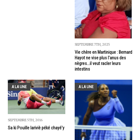
SEPTEMBRE 7TH, 2025
Vie chère en Martinique : Bernard
Hayot ne vise plus l'anus des
nègres...il veut racler leurs
intestins
A LA UNE
A LA UNE
SEPTEMBRE 5TH, 2016
Sa ki Pouille lariviè péké chayé'y