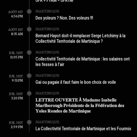
UFR + FYRM = UFRYM
MARTINIQUE
AOÛT 1ST
6:56 PM
Des yoleurs ? Non. Des voleurs !!!
MARTINIQUE
AOÛT 1ST
8:35 AM
Bernard Hayot doit-il remplacer Serge Letchimy à la
Collectivité Territoriale de Martinique ?
MARTINIQUE
JUIL 31ST
11:05 PM
Collectivité Territoriale de Martinique : les salaires ont
les fesses à l’air
MARTINIQUE
JUIL 31ST
9:51 PM
Gai ou pagaie il faut faire le bon choix de voile
MARTINIQUE
JUIL 31ST
3:20 PM
𝐋𝐄𝐓𝐓𝐑𝐄 𝐎𝐔𝐕𝐄𝐑𝐓𝐄 À 𝐌𝐚𝐝𝐚𝐦𝐞 𝐈𝐬𝐚𝐛𝐞𝐥𝐥𝐞
𝐌𝐚𝐫𝐥𝐛𝐨𝐫𝐨𝐮𝐠𝐡 𝐏𝐫é𝐬𝐢𝐝𝐞𝐧𝐭𝐞 𝐝𝐞 𝐥𝐚 𝐅é𝐝é𝐫𝐚𝐭𝐢𝐨𝐧 𝐝𝐞𝐬
𝐘𝐨𝐥𝐞𝐬 𝐑𝐨𝐧𝐝𝐞𝐬 𝐝𝐞 𝐌𝐚𝐫𝐭𝐢𝐧𝐢𝐪𝐮𝐞
MARTINIQUE
JUIL 31ST
2:59 PM
La Collectivité Territoriale de Martinique et les Fourmis