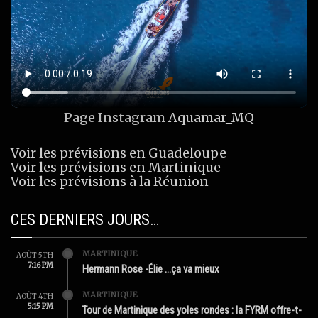
Page Instagram
Aquamar_MQ
Voir les prévisions en Guadeloupe
Voir les prévisions en Martinique
Voir les prévisions à la Réunion
CES DERNIERS JOURS…
MARTINIQUE
AOÛT 5TH
7:16 PM
Hermann Rose -Élie …ça va mieux
MARTINIQUE
AOÛT 4TH
5:15 PM
Tour de Martinique des yoles rondes : la FYRM offre-t-