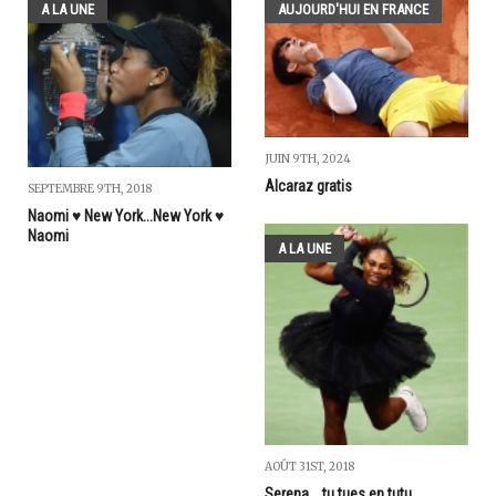
A LA UNE
AUJOURD'HUI EN FRANCE
JUIN 9TH, 2024
Alcaraz gratis
SEPTEMBRE 9TH, 2018
Naomi ♥️ New York...New York ♥️
Naomi
A LA UNE
AOÛT 31ST, 2018
Serena ...tu tues en tutu