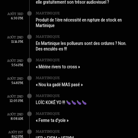
elle gratuitement son trésor audiovisuel ?
MARTINIQUE
AOÛT 3RD
6:30 PM
Produit de 1ère nécessité en rupture de stock en
Martinique
MARTINIQUE
AOÛT 2ND
11:14 PM
En Martinique les pollueurs sont des ordures ? Non.
Des enculés-es !!!
MARTINIQUE
AOÛT 2ND
5:56 PM
« Mérine rivers to cross »
MARTINIQUE
AOÛT 2ND
5:48 PM
« Nou ka gadé MAS pasé »
MARTINIQUE
AOÛT 2ND
12:05 PM
LOÏC KOKÉ YO !!!
MARTINIQUE
AOÛT 2ND
8:08 AM
« Ferme ta d’yole »
MARTINIQUE
AOÛT 1ST
8:42 PM