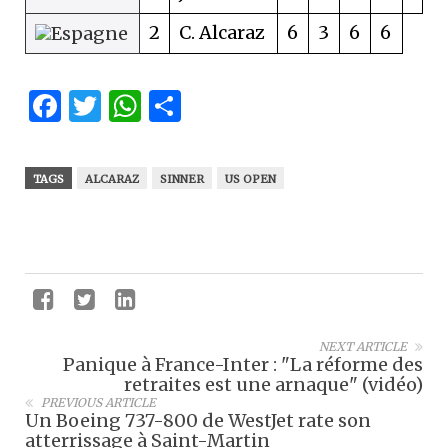
2
C. Alcaraz
6
3
6
6
Facebook
Twitter
WhatsApp
Partager
TAGS
ALCARAZ
SINNER
US OPEN
NEXT ARTICLE
Panique à France-Inter : "La réforme des
retraites est une arnaque" (vidéo)
PREVIOUS ARTICLE
Un Boeing 737-800 de WestJet rate son
atterrissage à Saint-Martin