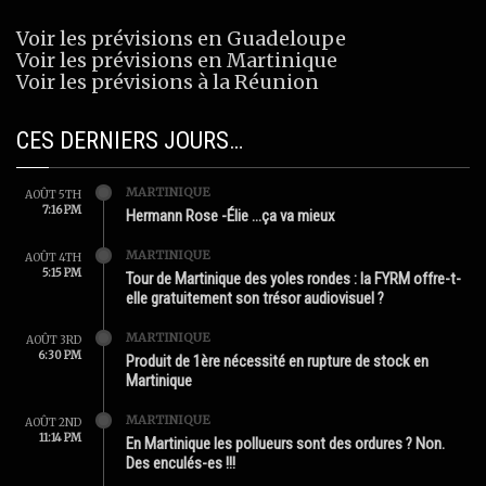
Voir les prévisions en Guadeloupe
Voir les prévisions en Martinique
Voir les prévisions à la Réunion
CES DERNIERS JOURS…
MARTINIQUE
AOÛT 5TH
7:16 PM
Hermann Rose -Élie …ça va mieux
MARTINIQUE
AOÛT 4TH
5:15 PM
Tour de Martinique des yoles rondes : la FYRM offre-t-
elle gratuitement son trésor audiovisuel ?
MARTINIQUE
AOÛT 3RD
6:30 PM
Produit de 1ère nécessité en rupture de stock en
Martinique
MARTINIQUE
AOÛT 2ND
11:14 PM
En Martinique les pollueurs sont des ordures ? Non.
Des enculés-es !!!