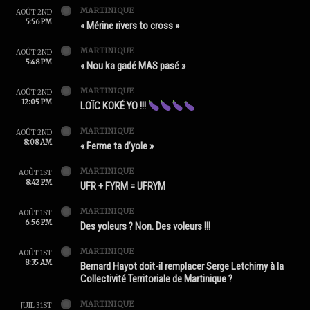
MARTINIQUE
AOÛT 2ND
5:56 PM
« Mérine rivers to cross »
MARTINIQUE
AOÛT 2ND
5:48 PM
« Nou ka gadé MAS pasé »
MARTINIQUE
AOÛT 2ND
12:05 PM
LOÏC KOKÉ YO !!!
MARTINIQUE
AOÛT 2ND
8:08 AM
« Ferme ta d’yole »
MARTINIQUE
AOÛT 1ST
8:42 PM
UFR + FYRM = UFRYM
MARTINIQUE
AOÛT 1ST
6:56 PM
Des yoleurs ? Non. Des voleurs !!!
MARTINIQUE
AOÛT 1ST
8:35 AM
Bernard Hayot doit-il remplacer Serge Letchimy à la
Collectivité Territoriale de Martinique ?
MARTINIQUE
JUIL 31ST