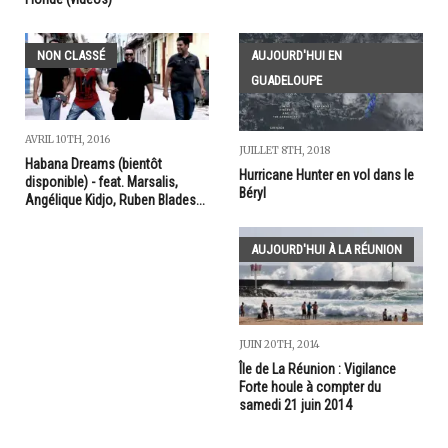
NON CLASSÉ
AUJOURD'HUI EN
GUADELOUPE
AVRIL 10TH, 2016
JUILLET 8TH, 2018
Habana Dreams (bientôt
Hurricane Hunter en vol dans le
disponible) - feat. Marsalis,
Béryl
Angélique Kidjo, Ruben Blades...
AUJOURD'HUI À LA RÉUNION
JUIN 20TH, 2014
Île de La Réunion : Vigilance
Forte houle à compter du
samedi 21 juin 2014