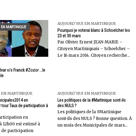
AUJOURD'HUI EN MARTINIQUE
 EN MARTINIQUE
Pourquoi je voterai blanc à Schoelcher les
23 et 30 mars
Par Olivier Ernest JEAN-MARIE –
Citoyen Martiniquais – Schoelcher –
Le 16 mars 2014. Citoyen recherche...
ar v/s Franck #Zozor ...le
le
 EN MARTINIQUE
AUJOURD'HUI EN MARTINIQUE
nicipales2014 en
Les politiques de la #Martinique sont-ils
 tour Taux de participation à
des NULS ?
Les politiques de la #Martinique
rticipation en
sont-ils des NULS ? Bonne question. À
̀ 12h00 est estimé à
un mois des Municipales de mars...
 de participation