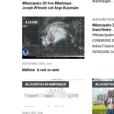
Martinique...
#Municipales 2014 en #Martinique :
Joseph #Péraste sort Ange #Lavenaire
AUJOURD'HUI
A LA UNE
#Municipales 2
Grand-Rivière ..
#Municipales
COMMUNE DE
Selon l'Insee
01/01/2014 Lis
SEPTEMBRE 28TH, 2016
Matthew : le vent se vante
AUJOURD'HUI EN MARTINIQUE
AUJOURD'HUI
MARS 31ST, 2014