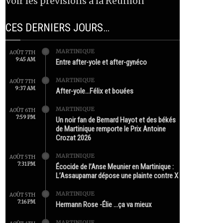
Voir les prévisions à la Réunion
CES DERNIERS JOURS…
MARTINIQUE
AOÛT 7TH
9:45 AM
Entre after-yole et after-gynéco
MARTINIQUE
AOÛT 7TH
9:37 AM
After-yole…Félix et bouées
MARTINIQUE
AOÛT 6TH
7:59 PM
Un noir fan de Bernard Hayot et des békés
de Martinique remporte le Prix Antoine
Crozat 2026
MARTINIQUE
AOÛT 5TH
7:31 PM
Écocide de l’Anse Meunier en Martinique :
L’Assaupamar dépose une plainte contre X
MARTINIQUE
AOÛT 5TH
7:16 PM
Hermann Rose -Élie …ça va mieux
MARTINIQUE