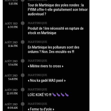
AOÛT 4TH
5:15 PM
Tour de Martinique des yoles rondes : la
FYRM offre-t-elle gratuitement son trésor
audiovisuel ?
MARTINIQUE
AOÛT 3RD
6:30 PM
Produit de 1ère nécessité en rupture de
stock en Martinique
MARTINIQUE
AOÛT 2ND
11:14 PM
En Martinique les pollueurs sont des
ordures ? Non. Des enculés-es !!!
MARTINIQUE
AOÛT 2ND
5:56 PM
« Mérine rivers to cross »
MARTINIQUE
AOÛT 2ND
5:48 PM
« Nou ka gadé MAS pasé »
MARTINIQUE
AOÛT 2ND
12:05 PM
LOÏC KOKÉ YO !!!
MARTINIQUE
AOÛT 2ND
8:08 AM
« Ferme ta d’yole »