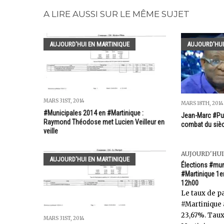
A LIRE AUSSI SUR LE MÊME SUJET
AUJOURD'HUI EN MARTINIQUE
AUJOURD'HUI
MARS 31ST, 2014
MARS 18TH, 2014
#Municipales 2014 en #Martinique :
Jean-Marc #Pulv
Raymond Théodose met Lucien Veilleur en
combat du sièc
veille
AUJOURD'HUI
AUJOURD'HUI EN MARTINIQUE
Élections #mu
#Martinique 1er
12h00
Le taux de pa
#Martinique a
23,67%. Taux
MARS 31ST, 2014