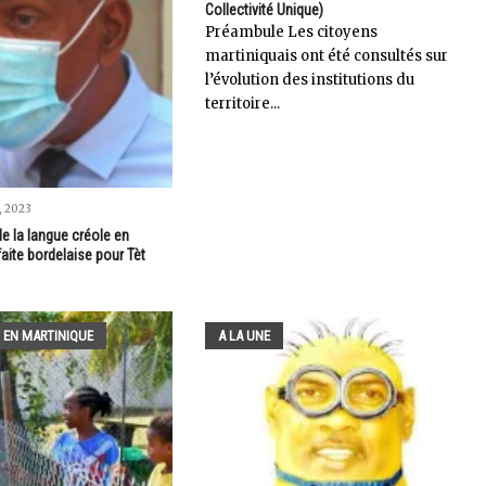
Collectivité Unique)
Préambule Les citoyens
martiniquais ont été consultés sur
l’évolution des institutions du
territoire...
 2023
 de la langue créole en
faite bordelaise pour Tèt
 EN MARTINIQUE
A LA UNE