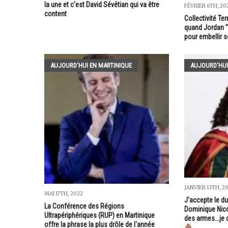
la une et c'est David Sévétian qui va être
FÉVRIER 6TH, 20
content
Collectivité Ter
quand Jordan "
pour embellir 
AUJOURD'HUI EN MARTINIQUE
AUJOURD'HUI
JANVIER 13TH, 2
MAI 17TH, 2022
J'accepte le du
La Conférence des Régions
Dominique Nico
Ultrapériphériques (RUP) en Martinique
des armes...je
offre la phrase la plus drôle de l'année