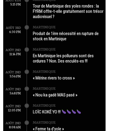
AOÛT 4TH
5:15 PM
Tour de Martinique des yoles rondes : la
FYRM offre-t-elle gratuitement son trésor
audiovisuel ?
MARTINIQUE
AOÛT 3RD
6:30 PM
Produit de 1ère nécessité en rupture de
stock en Martinique
MARTINIQUE
AOÛT 2ND
11:14 PM
En Martinique les pollueurs sont des
ordures ? Non. Des enculés-es !!!
MARTINIQUE
AOÛT 2ND
5:56 PM
« Mérine rivers to cross »
MARTINIQUE
AOÛT 2ND
5:48 PM
« Nou ka gadé MAS pasé »
MARTINIQUE
AOÛT 2ND
12:05 PM
LOÏC KOKÉ YO !!!
MARTINIQUE
AOÛT 2ND
8:08 AM
« Ferme ta d’yole »