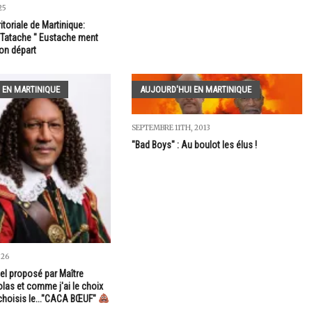
25
ritoriale de Martinique:
Tatache " Eustache ment
son départ
 EN MARTINIQUE
AUJOURD'HUI EN MARTINIQUE
SEPTEMBRE 11TH, 2013
"Bad Boys" : Au boulot les élus !
026
el proposé par Maître
las et comme j'ai le choix
 choisis le..."CACA BŒUF"