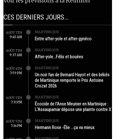
Voir les prévisions à la Réunion
CES DERNIERS JOURS…
MARTINIQUE
AOÛT 7TH
9:45 AM
Entre after-yole et after-gynéco
MARTINIQUE
AOÛT 7TH
9:37 AM
After-yole…Félix et bouées
MARTINIQUE
AOÛT 6TH
7:59 PM
Un noir fan de Bernard Hayot et des békés
de Martinique remporte le Prix Antoine
Crozat 2026
MARTINIQUE
AOÛT 5TH
7:31 PM
Écocide de l’Anse Meunier en Martinique :
L’Assaupamar dépose une plainte contre X
MARTINIQUE
AOÛT 5TH
7:16 PM
Hermann Rose -Élie …ça va mieux
MARTINIQUE