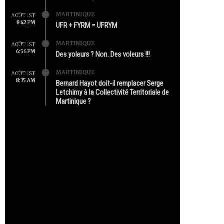
MARTINIQUE
AOÛT 1ST
8:42 PM
UFR + FYRM = UFRYM
MARTINIQUE
AOÛT 1ST
6:56 PM
Des yoleurs ? Non. Des voleurs !!!
MARTINIQUE
AOÛT 1ST
8:35 AM
Bernard Hayot doit-il remplacer Serge
Letchimy à la Collectivité Territoriale de
Martinique ?