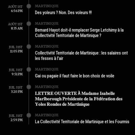
MARTINIQUE
AOÛT 1ST
6:56 PM
Des yoleurs ? Non. Des voleurs !!!
MARTINIQUE
AOÛT 1ST
8:35 AM
Bernard Hayot doit-il remplacer Serge Letchimy à la
Collectivité Territoriale de Martinique ?
MARTINIQUE
JUIL 31ST
11:05 PM
Collectivité Territoriale de Martinique : les salaires ont
les fesses à l’air
MARTINIQUE
JUIL 31ST
9:51 PM
Gai ou pagaie il faut faire le bon choix de voile
MARTINIQUE
JUIL 31ST
3:20 PM
𝐋𝐄𝐓𝐓𝐑𝐄 𝐎𝐔𝐕𝐄𝐑𝐓𝐄 À 𝐌𝐚𝐝𝐚𝐦𝐞 𝐈𝐬𝐚𝐛𝐞𝐥𝐥𝐞
𝐌𝐚𝐫𝐥𝐛𝐨𝐫𝐨𝐮𝐠𝐡 𝐏𝐫é𝐬𝐢𝐝𝐞𝐧𝐭𝐞 𝐝𝐞 𝐥𝐚 𝐅é𝐝é𝐫𝐚𝐭𝐢𝐨𝐧 𝐝𝐞𝐬
𝐘𝐨𝐥𝐞𝐬 𝐑𝐨𝐧𝐝𝐞𝐬 𝐝𝐞 𝐌𝐚𝐫𝐭𝐢𝐧𝐢𝐪𝐮𝐞
MARTINIQUE
JUIL 31ST
2:59 PM
La Collectivité Territoriale de Martinique et les Fourmis