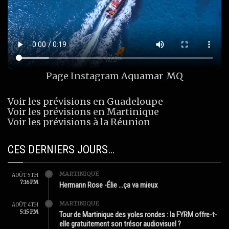
Page Instagram
Aquamar_MQ
Voir les prévisions en Guadeloupe
Voir les prévisions en Martinique
Voir les prévisions à la Réunion
CES DERNIERS JOURS…
MARTINIQUE
AOÛT 5TH
7:16 PM
Hermann Rose -Élie …ça va mieux
MARTINIQUE
AOÛT 4TH
5:15 PM
Tour de Martinique des yoles rondes : la FYRM offre-t-
elle gratuitement son trésor audiovisuel ?