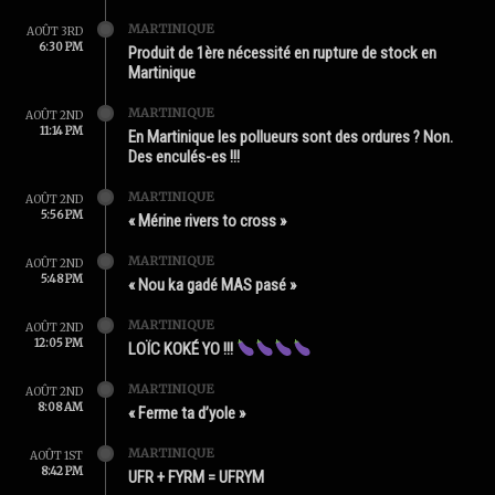
MARTINIQUE
AOÛT 3RD
6:30 PM
Produit de 1ère nécessité en rupture de stock en
Martinique
MARTINIQUE
AOÛT 2ND
11:14 PM
En Martinique les pollueurs sont des ordures ? Non.
Des enculés-es !!!
MARTINIQUE
AOÛT 2ND
5:56 PM
« Mérine rivers to cross »
MARTINIQUE
AOÛT 2ND
5:48 PM
« Nou ka gadé MAS pasé »
MARTINIQUE
AOÛT 2ND
12:05 PM
LOÏC KOKÉ YO !!!
MARTINIQUE
AOÛT 2ND
8:08 AM
« Ferme ta d’yole »
MARTINIQUE
AOÛT 1ST
8:42 PM
UFR + FYRM = UFRYM