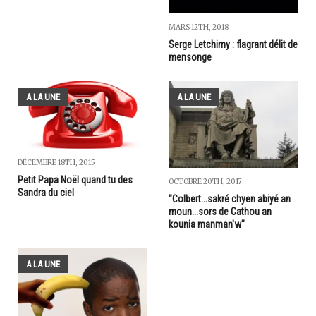
MARS 12TH, 2018
Serge Letchimy : flagrant délit de
mensonge
A LA UNE
A LA UNE
DÉCEMBRE 18TH, 2015
Petit Papa Noël quand tu des
OCTOBRE 20TH, 2017
Sandra du ciel
"Colbert...sakré chyen abiyé an
moun...sors de Cathou an
kounia manman'w"
A LA UNE