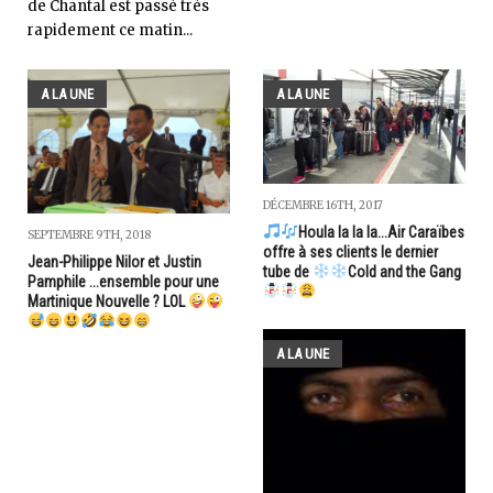
de Chantal est passé très
rapidement ce matin...
A LA UNE
A LA UNE
DÉCEMBRE 16TH, 2017
Houla la la la...Air Caraïbes
SEPTEMBRE 9TH, 2018
offre à ses clients le dernier
Jean-Philippe Nilor et Justin
tube de
Cold and the Gang
Pamphile ...ensemble pour une
Martinique Nouvelle ? LOL
A LA UNE