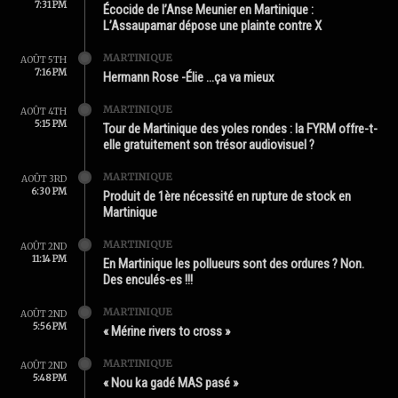
7:31 PM
Écocide de l’Anse Meunier en Martinique :
L’Assaupamar dépose une plainte contre X
MARTINIQUE
AOÛT 5TH
7:16 PM
Hermann Rose -Élie …ça va mieux
MARTINIQUE
AOÛT 4TH
5:15 PM
Tour de Martinique des yoles rondes : la FYRM offre-t-
elle gratuitement son trésor audiovisuel ?
MARTINIQUE
AOÛT 3RD
6:30 PM
Produit de 1ère nécessité en rupture de stock en
Martinique
MARTINIQUE
AOÛT 2ND
11:14 PM
En Martinique les pollueurs sont des ordures ? Non.
Des enculés-es !!!
MARTINIQUE
AOÛT 2ND
5:56 PM
« Mérine rivers to cross »
MARTINIQUE
AOÛT 2ND
5:48 PM
« Nou ka gadé MAS pasé »