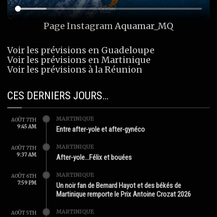
Page Instagram
Aquamar_MQ
Voir les prévisions en Guadeloupe
Voir les prévisions en Martinique
Voir les prévisions à la Réunion
CES DERNIERS JOURS…
MARTINIQUE
AOÛT 7TH
9:45 AM
Entre after-yole et after-gynéco
MARTINIQUE
AOÛT 7TH
9:37 AM
After-yole…Félix et bouées
MARTINIQUE
AOÛT 6TH
7:59 PM
Un noir fan de Bernard Hayot et des békés de
Martinique remporte le Prix Antoine Crozat 2026
MARTINIQUE
AOÛT 5TH