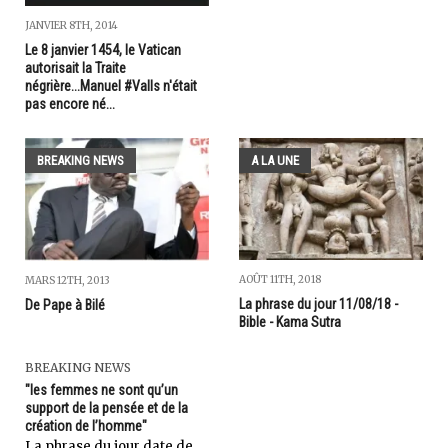
JANVIER 8TH, 2014
Le 8 janvier 1454, le Vatican
autorisait la Traite
négrière...Manuel #Valls n'était
pas encore né...
BREAKING NEWS
A LA UNE
AOÛT 11TH, 2018
MARS 12TH, 2013
La phrase du jour 11/08/18 -
De Pape à Bilé
Bible - Kama Sutra
BREAKING NEWS
"les femmes ne sont qu’un
support de la pensée et de la
création de l’homme"
La phrase du jour date de