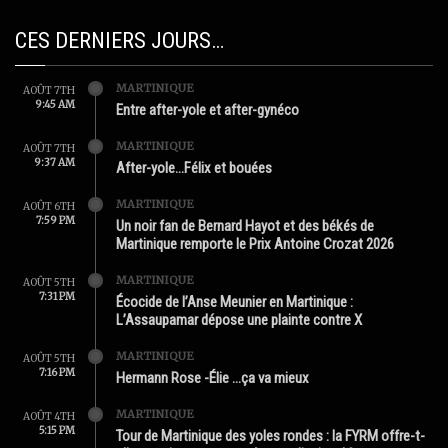
CES DERNIERS JOURS…
MARTINIQUE
AOÛT 7TH
9:45 AM
Entre after-yole et after-gynéco
MARTINIQUE
AOÛT 7TH
9:37 AM
After-yole…Félix et bouées
MARTINIQUE
AOÛT 6TH
7:59 PM
Un noir fan de Bernard Hayot et des békés de
Martinique remporte le Prix Antoine Crozat 2026
MARTINIQUE
AOÛT 5TH
7:31 PM
Écocide de l’Anse Meunier en Martinique :
L’Assaupamar dépose une plainte contre X
MARTINIQUE
AOÛT 5TH
7:16 PM
Hermann Rose -Élie …ça va mieux
MARTINIQUE
AOÛT 4TH
5:15 PM
Tour de Martinique des yoles rondes : la FYRM offre-t-