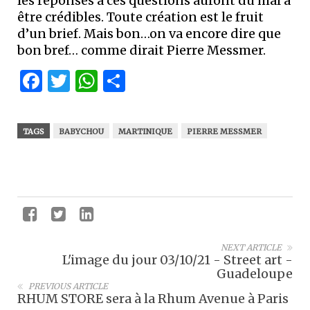
les réponses à ces questions auront du mal à
être crédibles. Toute création est le fruit
d’un brief. Mais bon…on va encore dire que
bon bref… comme dirait Pierre Messmer.
Facebook
Twitter
WhatsApp
Partager
TAGS
BABYCHOU
MARTINIQUE
PIERRE MESSMER
NEXT ARTICLE
L'image du jour 03/10/21 - Street art -
Guadeloupe
PREVIOUS ARTICLE
RHUM STORE sera à la Rhum Avenue à Paris