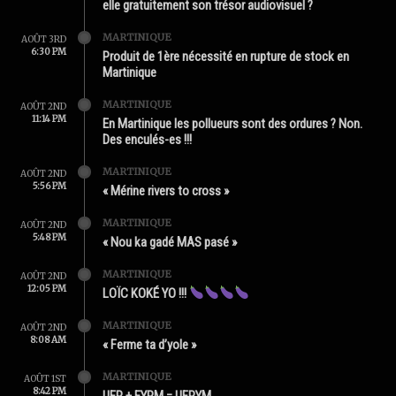
elle gratuitement son trésor audiovisuel ?
MARTINIQUE
AOÛT 3RD
6:30 PM
Produit de 1ère nécessité en rupture de stock en
Martinique
MARTINIQUE
AOÛT 2ND
11:14 PM
En Martinique les pollueurs sont des ordures ? Non.
Des enculés-es !!!
MARTINIQUE
AOÛT 2ND
5:56 PM
« Mérine rivers to cross »
MARTINIQUE
AOÛT 2ND
5:48 PM
« Nou ka gadé MAS pasé »
MARTINIQUE
AOÛT 2ND
12:05 PM
LOÏC KOKÉ YO !!!
MARTINIQUE
AOÛT 2ND
8:08 AM
« Ferme ta d’yole »
MARTINIQUE
AOÛT 1ST
8:42 PM
UFR + FYRM = UFRYM