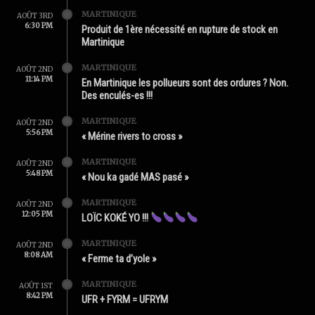
MARTINIQUE
AOÛT 3RD
6:30 PM
Produit de 1ère nécessité en rupture de stock en
Martinique
MARTINIQUE
AOÛT 2ND
11:14 PM
En Martinique les pollueurs sont des ordures ? Non.
Des enculés-es !!!
MARTINIQUE
AOÛT 2ND
5:56 PM
« Mérine rivers to cross »
MARTINIQUE
AOÛT 2ND
5:48 PM
« Nou ka gadé MAS pasé »
MARTINIQUE
AOÛT 2ND
12:05 PM
LOÏC KOKÉ YO !!!
MARTINIQUE
AOÛT 2ND
8:08 AM
« Ferme ta d’yole »
MARTINIQUE
AOÛT 1ST
8:42 PM
UFR + FYRM = UFRYM