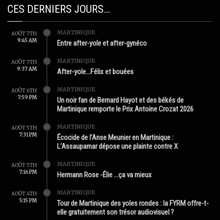
CES DERNIERS JOURS…
MARTINIQUE
AOÛT 7TH
9:45 AM
Entre after-yole et after-gynéco
MARTINIQUE
AOÛT 7TH
9:37 AM
After-yole…Félix et bouées
MARTINIQUE
AOÛT 6TH
7:59 PM
Un noir fan de Bernard Hayot et des békés de
Martinique remporte le Prix Antoine Crozat 2026
MARTINIQUE
AOÛT 5TH
7:31 PM
Écocide de l’Anse Meunier en Martinique :
L’Assaupamar dépose une plainte contre X
MARTINIQUE
AOÛT 5TH
7:16 PM
Hermann Rose -Élie …ça va mieux
MARTINIQUE
AOÛT 4TH
5:15 PM
Tour de Martinique des yoles rondes : la FYRM offre-t-
elle gratuitement son trésor audiovisuel ?