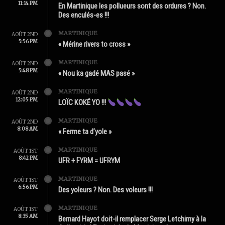
11:14 PM
En Martinique les pollueurs sont des ordures ? Non.
Des enculés-es !!!
MARTINIQUE
AOÛT 2ND
5:56 PM
« Mérine rivers to cross »
MARTINIQUE
AOÛT 2ND
5:48 PM
« Nou ka gadé MAS pasé »
MARTINIQUE
AOÛT 2ND
12:05 PM
LOÏC KOKÉ YO !!!
MARTINIQUE
AOÛT 2ND
8:08 AM
« Ferme ta d’yole »
MARTINIQUE
AOÛT 1ST
8:42 PM
UFR + FYRM = UFRYM
MARTINIQUE
AOÛT 1ST
6:56 PM
Des yoleurs ? Non. Des voleurs !!!
MARTINIQUE
AOÛT 1ST
8:35 AM
Bernard Hayot doit-il remplacer Serge Letchimy à la