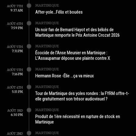
MARTINIQUE
AOÛT 7TH
9:37 AM
After-yole…Félix et bouées
MARTINIQUE
AOÛT 6TH
7:59 PM
Un noir fan de Bernard Hayot et des békés de
Martinique remporte le Prix Antoine Crozat 2026
MARTINIQUE
AOÛT 5TH
7:31 PM
Écocide de l’Anse Meunier en Martinique :
L’Assaupamar dépose une plainte contre X
MARTINIQUE
AOÛT 5TH
7:16 PM
Hermann Rose -Élie …ça va mieux
MARTINIQUE
AOÛT 4TH
5:15 PM
Tour de Martinique des yoles rondes : la FYRM offre-t-
elle gratuitement son trésor audiovisuel ?
MARTINIQUE
AOÛT 3RD
6:30 PM
Produit de 1ère nécessité en rupture de stock en
Martinique
MARTINIQUE
AOÛT 2ND