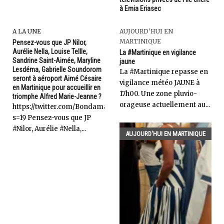
à Emia Eriasec
A LA UNE
AUJOURD'HUI EN
MARTINIQUE
Pensez-vous que JP Nilor,
Aurélie Nella, Louise Tellle,
La #Martinique en vigilance
Sandrine Saint-Aimée, Maryline
jaune
Lesdéma, Gabrielle Soundorom
La ‪#‎Martinique‬ repasse en
seront à aéroport Aimé Césaire
vigilance météo JAUNE à
en Martinique pour accueillir en
17h00. Une zone pluvio-
triomphe Alfred Marie-Jeanne ?
orageuse actuellement au...
https://twitter.com/Bondamanjak/status/977986334664151041?
s=19 Pensez-vous que JP
#Nilor, Aurélie #Nella,...
AUJOURD'HUI EN MARTINIQUE