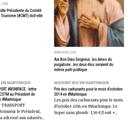
 2014
ille Présidente du Comité
 Tourisme (#CMT) doit-elle
?
JUIN 19TH, 2015
Aie Bon Dieu Seigneur...les âmes du
purgatoire...les deux élus seraient du
même parti politique
 EN MARTINIQUE
AUJOURD'HUI EN MARTINIQUE
ORT #BONIFACE : lettre
Prix des carburants pour le mois d’octobre
#CSTM au Président de
2014 en #Martinique
n #Martinique
Les prix des carburants pour le mois
lit TRANSPORT
d’octobre 2014 en #Martinique. Le
nsieur le Président,
Super sans plomb : 1,56 €/l soit +...
 adressé aux salariés...