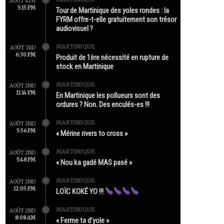
AOÛT 4TH
5:15 PM
Tour de Martinique des yoles rondes : la
FYRM offre-t-elle gratuitement son trésor
audiovisuel ?
MARTINIQUE
AOÛT 3RD
6:30 PM
Produit de 1ère nécessité en rupture de
stock en Martinique
MARTINIQUE
AOÛT 2ND
11:14 PM
En Martinique les pollueurs sont des
ordures ? Non. Des enculés-es !!!
MARTINIQUE
AOÛT 2ND
5:56 PM
« Mérine rivers to cross »
MARTINIQUE
AOÛT 2ND
5:48 PM
« Nou ka gadé MAS pasé »
MARTINIQUE
AOÛT 2ND
12:05 PM
LOÏC KOKÉ YO !!!
MARTINIQUE
AOÛT 2ND
8:08 AM
« Ferme ta d’yole »