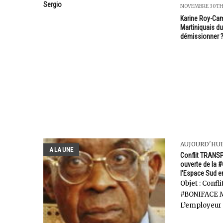
Sergio
NOVEMBRE 30TH,
Karine Roy-Cam
Martiniquais du
démissionner 
AUJOURD'HUI
A LA UNE
Conflit TRANSP
ouverte de la 
l'Espace Sud e
Objet : Conf
#BONIFACE Mo
L’employeur a