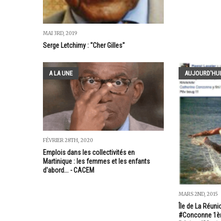
MAI 3RD, 2019
Serge Letchimy : "Cher Gilles"
A LA UNE
AUJOURD'HUI
FÉVRIER 28TH, 2020
Emplois dans les collectivités en
Martinique : les femmes et les enfants
d'abord... - CACEM
MARS 2ND, 2015
Île de La Réuni
#Conconne 1ère