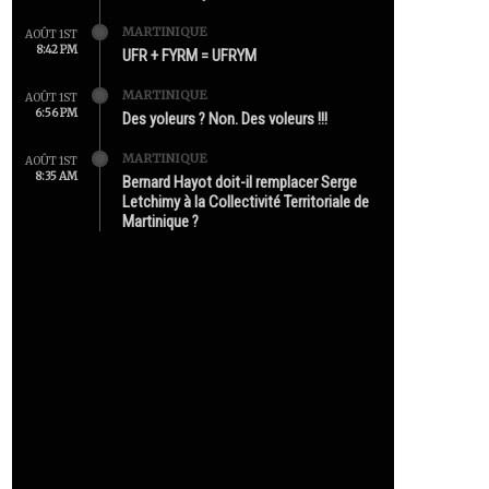
MARTINIQUE
AOÛT 1ST
8:42 PM
UFR + FYRM = UFRYM
MARTINIQUE
AOÛT 1ST
6:56 PM
Des yoleurs ? Non. Des voleurs !!!
MARTINIQUE
AOÛT 1ST
8:35 AM
Bernard Hayot doit-il remplacer Serge
Letchimy à la Collectivité Territoriale de
Martinique ?