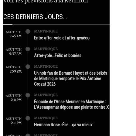
Voir les prévisions à la Réunion
CES DERNIERS JOURS…
MARTINIQUE
AOÛT 7TH
9:45 AM
Entre after-yole et after-gynéco
MARTINIQUE
AOÛT 7TH
9:37 AM
After-yole…Félix et bouées
MARTINIQUE
AOÛT 6TH
7:59 PM
Un noir fan de Bernard Hayot et des békés
de Martinique remporte le Prix Antoine
Crozat 2026
MARTINIQUE
AOÛT 5TH
7:31 PM
Écocide de l’Anse Meunier en Martinique :
L’Assaupamar dépose une plainte contre X
MARTINIQUE
AOÛT 5TH
7:16 PM
Hermann Rose -Élie …ça va mieux
MARTINIQUE