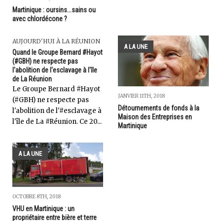
Martinique : oursins...sains ou
avec chlordécone ?
AUJOURD'HUI À LA RÉUNION
A LA UNE
Quand le Groupe Bernard #Hayot
(#GBH) ne respecte pas
l'abolition de l'esclavage à l'île
de La Réunion
Le Groupe Bernard #Hayot
JANVIER 11TH, 2018
(#GBH) ne respecte pas
Détournements de fonds à la
l'abolition de l'#esclavage à
Maison des Entreprises en
l'île de La #Réunion. Ce 20...
Martinique
A LA UNE
OCTOBRE 8TH, 2018
VHU en Martinique : un
propriétaire entre bière et terre