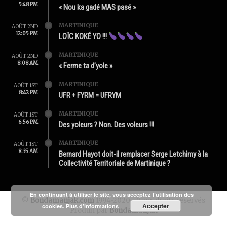
5:48 PM
« Nou ka gadé MAS pasé »
MARTINIQUE
AOÛT 2ND
12:05 PM
LOÏC KOKÉ YO !!!
MARTINIQUE
AOÛT 2ND
8:08 AM
« Ferme ta d’yole »
MARTINIQUE
AOÛT 1ST
8:42 PM
UFR + FYRM = UFRYM
MARTINIQUE
AOÛT 1ST
6:56 PM
Des yoleurs ? Non. Des voleurs !!!
MARTINIQUE
AOÛT 1ST
8:35 AM
Bernard Hayot doit-il remplacer Serge Letchimy à la
Collectivité Territoriale de Martinique ?
En continuant à utiliser le site, vous acceptez l’utilisation des
©
Bondamanjak.com
1994-2020 - Tous droits réservés
Accepter
cookies.
Plus d’informations
Produit par
Bondamanjak