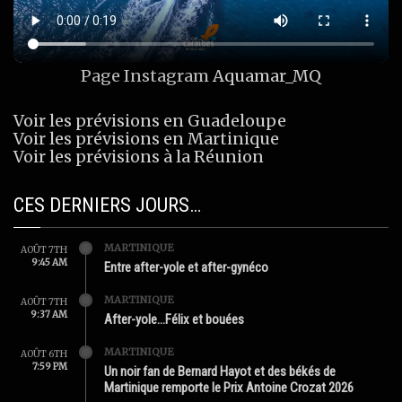
Page Instagram
Aquamar_MQ
Voir les prévisions en Guadeloupe
Voir les prévisions en Martinique
Voir les prévisions à la Réunion
CES DERNIERS JOURS…
MARTINIQUE
AOÛT 7TH
9:45 AM
Entre after-yole et after-gynéco
MARTINIQUE
AOÛT 7TH
9:37 AM
After-yole…Félix et bouées
MARTINIQUE
AOÛT 6TH
7:59 PM
Un noir fan de Bernard Hayot et des békés de
Martinique remporte le Prix Antoine Crozat 2026