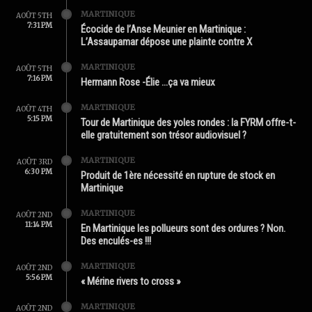
MARTINIQUE
AOÛT 5TH
7:31 PM
Écocide de l’Anse Meunier en Martinique :
L’Assaupamar dépose une plainte contre X
MARTINIQUE
AOÛT 5TH
7:16 PM
Hermann Rose -Élie …ça va mieux
MARTINIQUE
AOÛT 4TH
5:15 PM
Tour de Martinique des yoles rondes : la FYRM offre-t-
elle gratuitement son trésor audiovisuel ?
MARTINIQUE
AOÛT 3RD
6:30 PM
Produit de 1ère nécessité en rupture de stock en
Martinique
MARTINIQUE
AOÛT 2ND
11:14 PM
En Martinique les pollueurs sont des ordures ? Non.
Des enculés-es !!!
MARTINIQUE
AOÛT 2ND
5:56 PM
« Mérine rivers to cross »
MARTINIQUE
AOÛT 2ND