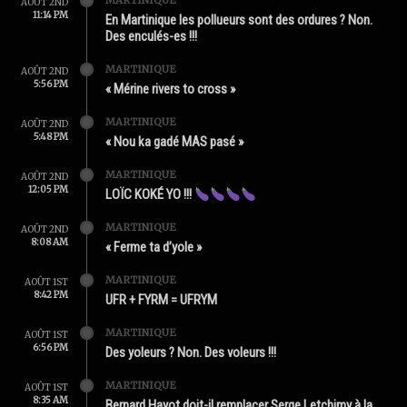
MARTINIQUE
AOÛT 2ND
11:14 PM
En Martinique les pollueurs sont des ordures ? Non.
Des enculés-es !!!
MARTINIQUE
AOÛT 2ND
5:56 PM
« Mérine rivers to cross »
MARTINIQUE
AOÛT 2ND
5:48 PM
« Nou ka gadé MAS pasé »
MARTINIQUE
AOÛT 2ND
12:05 PM
LOÏC KOKÉ YO !!!
MARTINIQUE
AOÛT 2ND
8:08 AM
« Ferme ta d’yole »
MARTINIQUE
AOÛT 1ST
8:42 PM
UFR + FYRM = UFRYM
MARTINIQUE
AOÛT 1ST
6:56 PM
Des yoleurs ? Non. Des voleurs !!!
MARTINIQUE
AOÛT 1ST
8:35 AM
Bernard Hayot doit-il remplacer Serge Letchimy à la