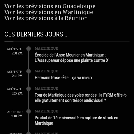
Voir les prévisions en Guadeloupe
Voir les prévisions en Martinique
Voir les prévisions à la Réunion
CES DERNIERS JOURS…
MARTINIQUE
AOÛT 5TH
7:31 PM
Écocide de l’Anse Meunier en Martinique :
L’Assaupamar dépose une plainte contre X
MARTINIQUE
AOÛT 5TH
7:16 PM
Hermann Rose -Élie …ça va mieux
MARTINIQUE
AOÛT 4TH
5:15 PM
Tour de Martinique des yoles rondes : la FYRM offre-t-
elle gratuitement son trésor audiovisuel ?
MARTINIQUE
AOÛT 3RD
6:30 PM
Produit de 1ère nécessité en rupture de stock en
Martinique