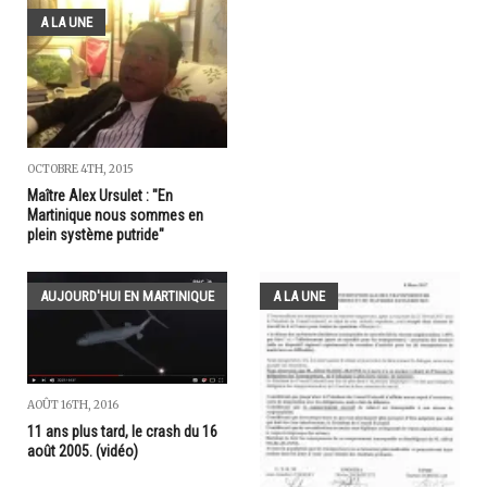
A LA UNE
OCTOBRE 4TH, 2015
Maître Alex Ursulet : "En
Martinique nous sommes en
plein système putride"
AUJOURD'HUI EN MARTINIQUE
A LA UNE
AOÛT 16TH, 2016
11 ans plus tard, le crash du 16
août 2005. (vidéo)