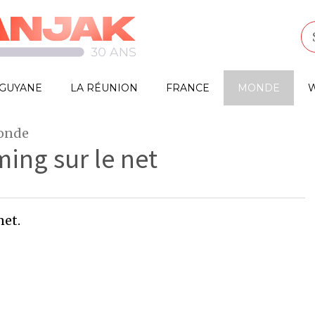
GUYANE
LA RÉUNION
FRANCE
MONDE
W
monde
ing sur le net
net.