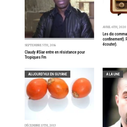
AVRIL 6TH, 2020
Les dix comma
confinement). R
écouter).
SEPTEMBRE 5TH, 2014
Claudy #Siar entre en résistance pour
Tropiques Fm
AUJOURD'HUI EN GUYANE
A LA UNE
DÉCEMBRE 13TH, 2013