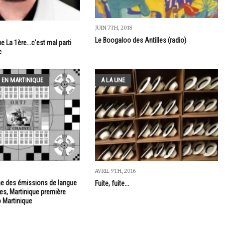
JUIN 7TH, 2018
Le Boogaloo des Antilles (radio)
e La 1ère...c'est mal parti
c
 EN MARTINIQUE
A LA UNE
AVRIL 9TH, 2016
e des émissions de langue
Fuite, fuite...
les, Martinique première
o Martinique