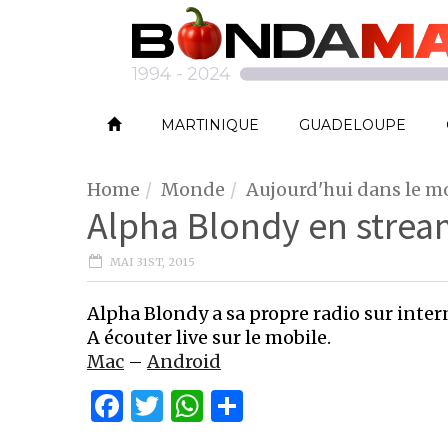
MARTINIQUE
GUADELOUPE
Home
Monde
Aujourd'hui dans le 
Alpha Blondy en stream
MAI 31ST, 2015
Alpha Blondy a sa propre radio sur inter
A écouter live sur le mobile.
Mac
–
Android
Facebook
Twitter
WhatsApp
Partager