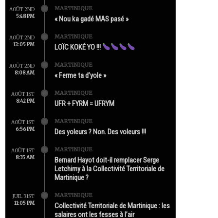
MARTINIQUE
AOÛT 2ND
5:48 PM
« Nou ka gadé MAS pasé »
MARTINIQUE
AOÛT 2ND
12:05 PM
LOÏC KOKÉ YO !!!
MARTINIQUE
AOÛT 2ND
8:08 AM
« Ferme ta d’yole »
MARTINIQUE
AOÛT 1ST
8:42 PM
UFR + FYRM = UFRYM
MARTINIQUE
AOÛT 1ST
6:56 PM
Des yoleurs ? Non. Des voleurs !!!
MARTINIQUE
AOÛT 1ST
8:35 AM
Bernard Hayot doit-il remplacer Serge
Letchimy à la Collectivité Territoriale de
Martinique ?
MARTINIQUE
JUIL 31ST
11:05 PM
Collectivité Territoriale de Martinique : les
salaires ont les fesses à l’air