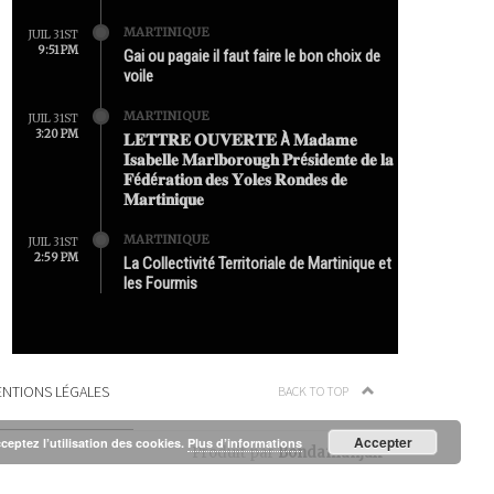
MARTINIQUE
JUIL 31ST
9:51 PM
Gai ou pagaie il faut faire le bon choix de
voile
MARTINIQUE
JUIL 31ST
3:20 PM
𝐋𝐄𝐓𝐓𝐑𝐄 𝐎𝐔𝐕𝐄𝐑𝐓𝐄 À 𝐌𝐚𝐝𝐚𝐦𝐞
𝐈𝐬𝐚𝐛𝐞𝐥𝐥𝐞 𝐌𝐚𝐫𝐥𝐛𝐨𝐫𝐨𝐮𝐠𝐡 𝐏𝐫é𝐬𝐢𝐝𝐞𝐧𝐭𝐞 𝐝𝐞 𝐥𝐚
𝐅é𝐝é𝐫𝐚𝐭𝐢𝐨𝐧 𝐝𝐞𝐬 𝐘𝐨𝐥𝐞𝐬 𝐑𝐨𝐧𝐝𝐞𝐬 𝐝𝐞
𝐌𝐚𝐫𝐭𝐢𝐧𝐢𝐪𝐮𝐞
MARTINIQUE
JUIL 31ST
2:59 PM
La Collectivité Territoriale de Martinique et
les Fourmis
NTIONS LÉGALES
BACK TO TOP
Accepter
cceptez l’utilisation des cookies.
Plus d’informations
Produit par
Bondamanjak