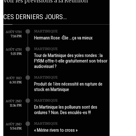
Voir les prévisions à la Réunion
CES DERNIERS JOURS…
MARTINIQUE
AOÛT 5TH
7:16 PM
Hermann Rose -Élie …ça va mieux
MARTINIQUE
AOÛT 4TH
5:15 PM
Tour de Martinique des yoles rondes : la
FYRM offre-t-elle gratuitement son trésor
audiovisuel ?
MARTINIQUE
AOÛT 3RD
6:30 PM
Produit de 1ère nécessité en rupture de
stock en Martinique
MARTINIQUE
AOÛT 2ND
11:14 PM
En Martinique les pollueurs sont des
ordures ? Non. Des enculés-es !!!
MARTINIQUE
AOÛT 2ND
5:56 PM
« Mérine rivers to cross »