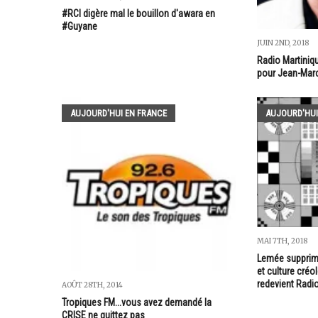
#RCI digère mal le bouillon d'awara en
#Guyane
JUIN 2ND, 2018
Radio Martiniqu
pour Jean-Mar
AUJOURD'HUI EN FRANCE
AUJOURD'HUI
MAI 7TH, 2018
Lemée supprim
et culture créo
redevient Radi
AOÛT 28TH, 2014
Tropiques FM...vous avez demandé la
CRISE ne quittez pas