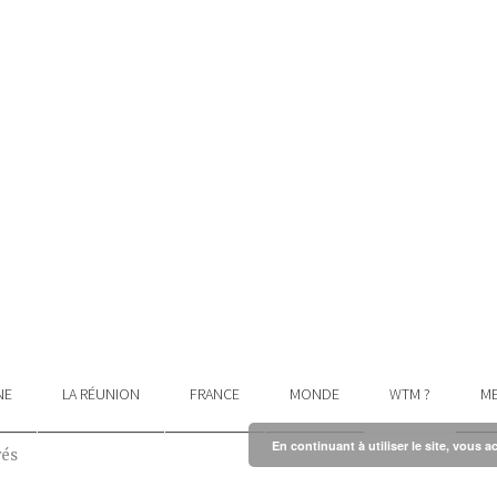
NE
LA RÉUNION
FRANCE
MONDE
WTM ?
ME
En continuant à utiliser le site, vous a
vés