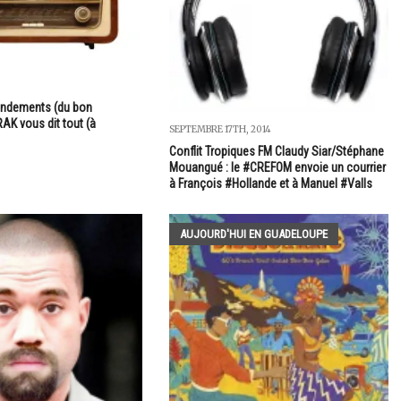
ndements (du bon
AK vous dit tout (à
SEPTEMBRE 17TH, 2014
Conflit Tropiques FM Claudy Siar/Stéphane
Mouangué : le #CREFOM envoie un courrier
à François #Hollande et à Manuel #Valls
AUJOURD'HUI EN GUADELOUPE