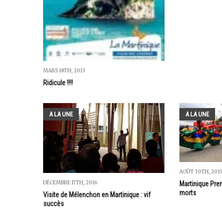
MARS 18TH, 2013
Ridicule !!!!
A LA UNE
A LA UNE
AOÛT 30TH, 201
DÉCEMBRE 17TH, 2016
Martinique Prem
morts
Visite de Mélenchon en Martinique : vif
succès