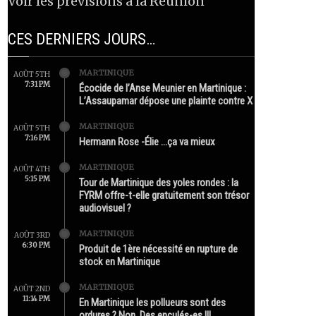
Voir les prévisions à la Réunion
CES DERNIERS JOURS…
MARTINIQUE
AOÛT 5TH
7:31 PM
Écocide de l’Anse Meunier en Martinique :
L’Assaupamar dépose une plainte contre X
MARTINIQUE
AOÛT 5TH
7:16 PM
Hermann Rose -Élie …ça va mieux
MARTINIQUE
AOÛT 4TH
5:15 PM
Tour de Martinique des yoles rondes : la
FYRM offre-t-elle gratuitement son trésor
audiovisuel ?
MARTINIQUE
AOÛT 3RD
6:30 PM
Produit de 1ère nécessité en rupture de
stock en Martinique
MARTINIQUE
AOÛT 2ND
11:14 PM
En Martinique les pollueurs sont des
ordures ? Non. Des enculés-es !!!