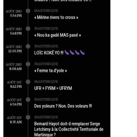
MARTINIQUE
AOÛT 2ND
5:56 PM
« Mérine rivers to cross »
MARTINIQUE
AOÛT 2ND
5:48 PM
« Nou ka gadé MAS pasé »
MARTINIQUE
AOÛT 2ND
12:05 PM
LOÏC KOKÉ YO !!!
MARTINIQUE
AOÛT 2ND
8:08 AM
« Ferme ta d’yole »
MARTINIQUE
AOÛT 1ST
8:42 PM
UFR + FYRM = UFRYM
MARTINIQUE
AOÛT 1ST
6:56 PM
Des yoleurs ? Non. Des voleurs !!!
MARTINIQUE
AOÛT 1ST
8:35 AM
Bernard Hayot doit-il remplacer Serge
Letchimy à la Collectivité Territoriale de
Martinique ?