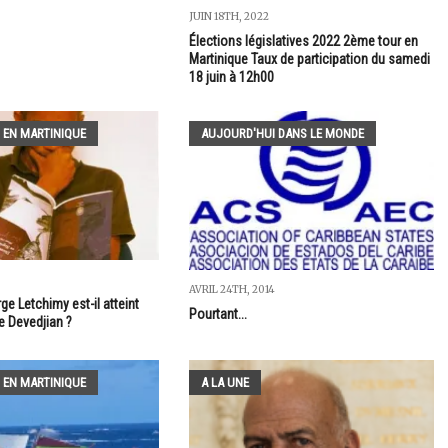
JUIN 18TH, 2022
Élections législatives 2022 2ème tour en
Martinique Taux de participation du samedi
18 juin à 12h00
 EN MARTINIQUE
AUJOURD'HUI DANS LE MONDE
AVRIL 24TH, 2014
ge Letchimy est-il atteint
Pourtant...
e Devedjian ?
 EN MARTINIQUE
A LA UNE