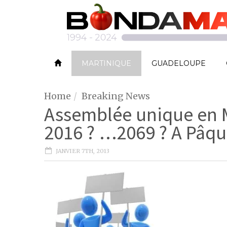
MARTINIQUE
GUADELOUPE
Home
Breaking News
Assemblée unique en M
2016 ? …2069 ? A Pâque
JANVIER 7TH, 2013