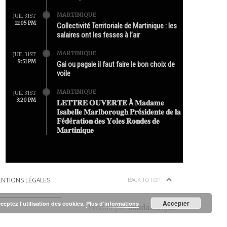
MARTINIQUE
JUIL 31ST
11:05 PM
Collectivité Territoriale de Martinique : les
salaires ont les fesses à l’air
MARTINIQUE
JUIL 31ST
9:51 PM
Gai ou pagaie il faut faire le bon choix de
voile
MARTINIQUE
JUIL 31ST
3:20 PM
𝐋𝐄𝐓𝐓𝐑𝐄 𝐎𝐔𝐕𝐄𝐑𝐓𝐄 À 𝐌𝐚𝐝𝐚𝐦𝐞
𝐈𝐬𝐚𝐛𝐞𝐥𝐥𝐞 𝐌𝐚𝐫𝐥𝐛𝐨𝐫𝐨𝐮𝐠𝐡 𝐏𝐫é𝐬𝐢𝐝𝐞𝐧𝐭𝐞 𝐝𝐞 𝐥𝐚
𝐅é𝐝é𝐫𝐚𝐭𝐢𝐨𝐧 𝐝𝐞𝐬 𝐘𝐨𝐥𝐞𝐬 𝐑𝐨𝐧𝐝𝐞𝐬 𝐝𝐞
𝐌𝐚𝐫𝐭𝐢𝐧𝐢𝐪𝐮𝐞
NTIONS LÉGALES
BACK TO TOP
Accepter
cceptez l’utilisation des cookies.
Plus d’informations
Produit par
Bondamanjak