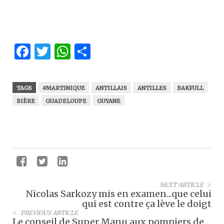
Facebook
Twitter
WhatsApp
Partager
TAGS
#MARTINIQUE
ANTILLAIS
ANTILLES
BAKFULL
BIÈRE
GUADELOUPE
GUYANE
NEXT ARTICLE
Nicolas Sarkozy mis en examen...que celui
qui est contre ça lève le doigt
PREVIOUS ARTICLE
Le conseil de Super Manu aux pompiers de