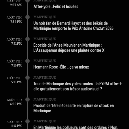
MARTINIQUE
AOÛT 7TH
9:37 AM
After-yole…Félix et bouées
MARTINIQUE
AOÛT 6TH
7:59 PM
Un noir fan de Bernard Hayot et des békés de
Martinique remporte le Prix Antoine Crozat 2026
MARTINIQUE
AOÛT 5TH
7:31 PM
Écocide de l’Anse Meunier en Martinique :
L’Assaupamar dépose une plainte contre X
MARTINIQUE
AOÛT 5TH
7:16 PM
Hermann Rose -Élie …ça va mieux
MARTINIQUE
AOÛT 4TH
5:15 PM
Tour de Martinique des yoles rondes : la FYRM offre-t-
elle gratuitement son trésor audiovisuel ?
MARTINIQUE
AOÛT 3RD
6:30 PM
Produit de 1ère nécessité en rupture de stock en
Martinique
MARTINIQUE
AOÛT 2ND
11:14 PM
En Martinique les pollueurs sont des ordures ? Non.