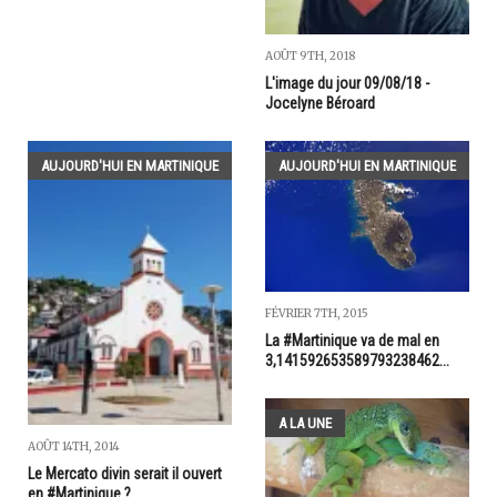
AOÛT 9TH, 2018
L'image du jour 09/08/18 -
Jocelyne Béroard
AUJOURD'HUI EN MARTINIQUE
AUJOURD'HUI EN MARTINIQUE
FÉVRIER 7TH, 2015
La #Martinique va de mal en
3,141592653589793238462...
A LA UNE
AOÛT 14TH, 2014
Le Mercato divin serait il ouvert
en #Martinique ?