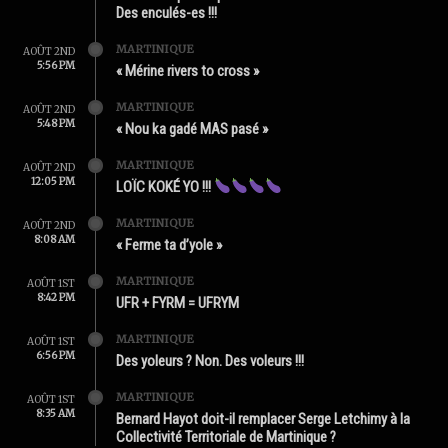
Des enculés-es !!!
MARTINIQUE
AOÛT 2ND
5:56 PM
« Mérine rivers to cross »
MARTINIQUE
AOÛT 2ND
5:48 PM
« Nou ka gadé MAS pasé »
MARTINIQUE
AOÛT 2ND
12:05 PM
LOÏC KOKÉ YO !!!
MARTINIQUE
AOÛT 2ND
8:08 AM
« Ferme ta d’yole »
MARTINIQUE
AOÛT 1ST
8:42 PM
UFR + FYRM = UFRYM
MARTINIQUE
AOÛT 1ST
6:56 PM
Des yoleurs ? Non. Des voleurs !!!
MARTINIQUE
AOÛT 1ST
8:35 AM
Bernard Hayot doit-il remplacer Serge Letchimy à la
Collectivité Territoriale de Martinique ?