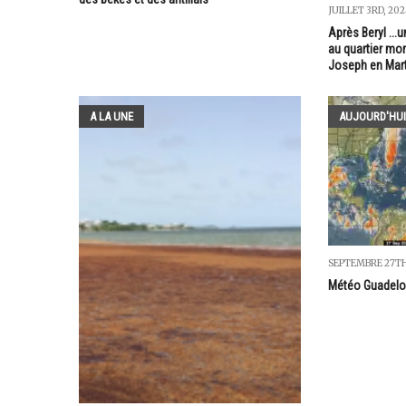
JUILLET 3RD, 20
Après Beryl ...
au quartier mor
Joseph en Mart
A LA UNE
AUJOURD'HUI
SEPTEMBRE 27TH
Météo Guadelou