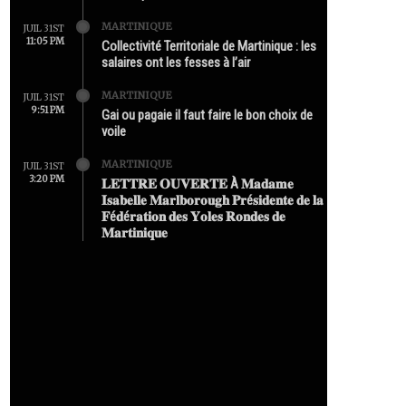
MARTINIQUE
JUIL 31ST
11:05 PM
Collectivité Territoriale de Martinique : les
salaires ont les fesses à l’air
MARTINIQUE
JUIL 31ST
9:51 PM
Gai ou pagaie il faut faire le bon choix de
voile
MARTINIQUE
JUIL 31ST
3:20 PM
𝐋𝐄𝐓𝐓𝐑𝐄 𝐎𝐔𝐕𝐄𝐑𝐓𝐄 À 𝐌𝐚𝐝𝐚𝐦𝐞
𝐈𝐬𝐚𝐛𝐞𝐥𝐥𝐞 𝐌𝐚𝐫𝐥𝐛𝐨𝐫𝐨𝐮𝐠𝐡 𝐏𝐫é𝐬𝐢𝐝𝐞𝐧𝐭𝐞 𝐝𝐞 𝐥𝐚
𝐅é𝐝é𝐫𝐚𝐭𝐢𝐨𝐧 𝐝𝐞𝐬 𝐘𝐨𝐥𝐞𝐬 𝐑𝐨𝐧𝐝𝐞𝐬 𝐝𝐞
𝐌𝐚𝐫𝐭𝐢𝐧𝐢𝐪𝐮𝐞