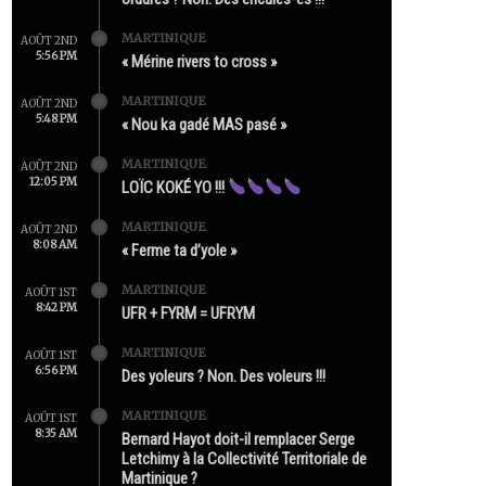
MARTINIQUE
AOÛT 2ND
5:56 PM
« Mérine rivers to cross »
MARTINIQUE
AOÛT 2ND
5:48 PM
« Nou ka gadé MAS pasé »
MARTINIQUE
AOÛT 2ND
12:05 PM
LOÏC KOKÉ YO !!!
MARTINIQUE
AOÛT 2ND
8:08 AM
« Ferme ta d’yole »
MARTINIQUE
AOÛT 1ST
8:42 PM
UFR + FYRM = UFRYM
MARTINIQUE
AOÛT 1ST
6:56 PM
Des yoleurs ? Non. Des voleurs !!!
MARTINIQUE
AOÛT 1ST
8:35 AM
Bernard Hayot doit-il remplacer Serge
Letchimy à la Collectivité Territoriale de
Martinique ?