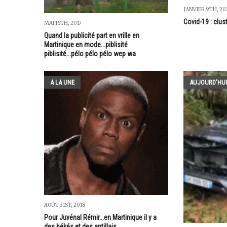
JANVIER 9TH, 20
Covid-19 : clus
MAI 16TH, 2017
Quand la publicité part en vrille en
Martinique en mode...piblisité
piblisité...pélo pélo pélo wep wa
A LA UNE
AUJOURD'HUI
AOÛT 31ST, 2018
Pour Juvénal Rémir...en Martinique il y a
des békés et des antillais