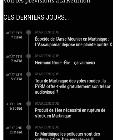
Voir les prévisions à la Réunion
CES DERNIERS JOURS…
MARTINIQUE
AOÛT 5TH
7:31 PM
Écocide de l’Anse Meunier en Martinique :
L’Assaupamar dépose une plainte contre X
MARTINIQUE
AOÛT 5TH
7:16 PM
Hermann Rose -Élie …ça va mieux
MARTINIQUE
AOÛT 4TH
5:15 PM
Tour de Martinique des yoles rondes : la
FYRM offre-t-elle gratuitement son trésor
audiovisuel ?
MARTINIQUE
AOÛT 3RD
6:30 PM
Produit de 1ère nécessité en rupture de
stock en Martinique
MARTINIQUE
AOÛT 2ND
11:14 PM
En Martinique les pollueurs sont des
ordures ? Non. Des enculés-es !!!