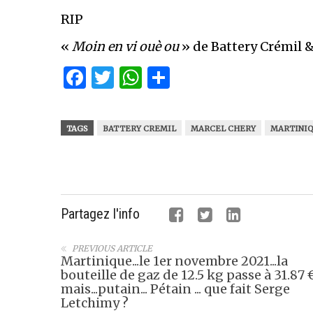
RIP
«
Moin en vi ouè ou
» de Battery Crémil &
Facebook
Twitter
WhatsApp
Partager
TAGS
BATTERY CREMIL
MARCEL CHERY
MARTINI
Partagez l'info
PREVIOUS ARTICLE
Martinique...le 1er novembre 2021...la
bouteille de gaz de 12.5 kg passe à 31.87 
mais...putain... Pétain ... que fait Serge
Letchimy ?