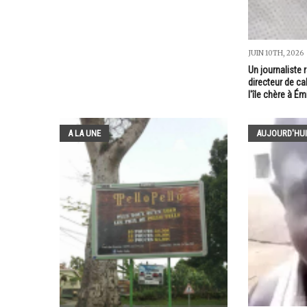
JUIN 10TH, 2026
Un journaliste 
directeur de ca
l'île chère à É
A LA UNE
AUJOURD'HUI