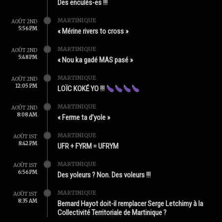
Des enculés-es !!!
MARTINIQUE
AOÛT 2ND
5:56 PM
« Mérine rivers to cross »
MARTINIQUE
AOÛT 2ND
5:48 PM
« Nou ka gadé MAS pasé »
MARTINIQUE
AOÛT 2ND
12:05 PM
LOÏC KOKÉ YO !!!
MARTINIQUE
AOÛT 2ND
8:08 AM
« Ferme ta d’yole »
MARTINIQUE
AOÛT 1ST
8:42 PM
UFR + FYRM = UFRYM
MARTINIQUE
AOÛT 1ST
6:56 PM
Des yoleurs ? Non. Des voleurs !!!
MARTINIQUE
AOÛT 1ST
8:35 AM
Bernard Hayot doit-il remplacer Serge Letchimy à la
Collectivité Territoriale de Martinique ?