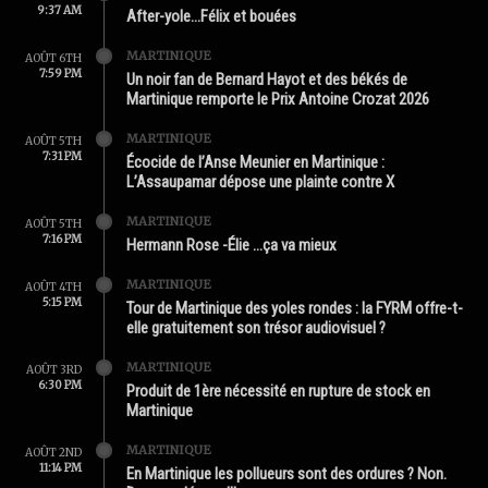
9:37 AM
After-yole…Félix et bouées
MARTINIQUE
AOÛT 6TH
7:59 PM
Un noir fan de Bernard Hayot et des békés de
Martinique remporte le Prix Antoine Crozat 2026
MARTINIQUE
AOÛT 5TH
7:31 PM
Écocide de l’Anse Meunier en Martinique :
L’Assaupamar dépose une plainte contre X
MARTINIQUE
AOÛT 5TH
7:16 PM
Hermann Rose -Élie …ça va mieux
MARTINIQUE
AOÛT 4TH
5:15 PM
Tour de Martinique des yoles rondes : la FYRM offre-t-
elle gratuitement son trésor audiovisuel ?
MARTINIQUE
AOÛT 3RD
6:30 PM
Produit de 1ère nécessité en rupture de stock en
Martinique
MARTINIQUE
AOÛT 2ND
11:14 PM
En Martinique les pollueurs sont des ordures ? Non.