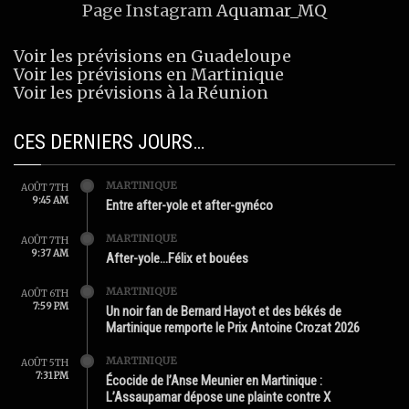
Page Instagram
Aquamar_MQ
Voir les prévisions en Guadeloupe
Voir les prévisions en Martinique
Voir les prévisions à la Réunion
CES DERNIERS JOURS…
MARTINIQUE
AOÛT 7TH
9:45 AM
Entre after-yole et after-gynéco
MARTINIQUE
AOÛT 7TH
9:37 AM
After-yole…Félix et bouées
MARTINIQUE
AOÛT 6TH
7:59 PM
Un noir fan de Bernard Hayot et des békés de
Martinique remporte le Prix Antoine Crozat 2026
MARTINIQUE
AOÛT 5TH
7:31 PM
Écocide de l’Anse Meunier en Martinique :
L’Assaupamar dépose une plainte contre X