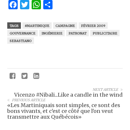
Facebook
Twitter
WhatsApp
Partager
TAGS
#MARTINIQUE
CAMPAGNE
FÉVRIER 2009
GOUVERNANCE
INGÉNIERIE
PATRONAT
PUBLICITAIRE
SEBASTIANO
NEXT ARTICLE
Vicenzo #Nibali...Like a candle in the wind
PREVIOUS ARTICLE
«Les Martiniquais sont simples, ce sont des
bons vivants, et c'est ce côté que l'on veut
transmettre aux Québécois»