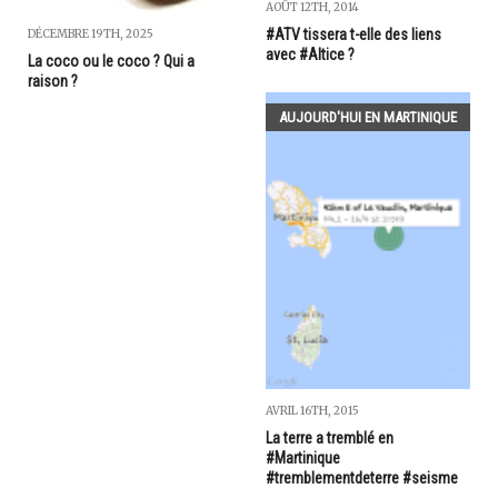
AOÛT 12TH, 2014
#ATV tissera t-elle des liens
DÉCEMBRE 19TH, 2025
avec #Altice ?
La coco ou le coco ? Qui a
raison ?
AUJOURD'HUI EN MARTINIQUE
AVRIL 16TH, 2015
La terre a tremblé en
#Martinique
#tremblementdeterre #seisme