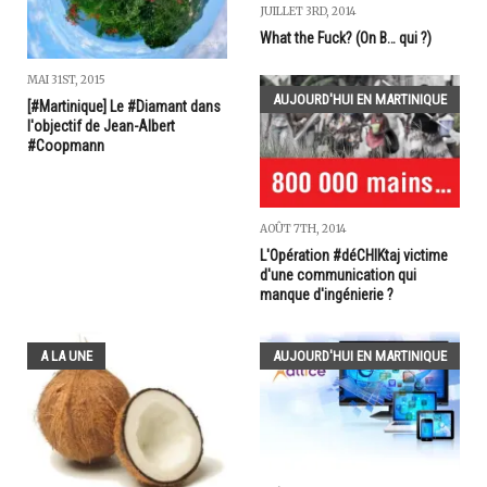
JUILLET 3RD, 2014
What the Fuck? (On B… qui ?)
MAI 31ST, 2015
AUJOURD'HUI EN MARTINIQUE
[#Martinique] Le #Diamant dans
l'objectif de Jean-Albert
#Coopmann
AOÛT 7TH, 2014
L'Opération #déCHIKtaj victime
d'une communication qui
manque d'ingénierie ?
A LA UNE
AUJOURD'HUI EN MARTINIQUE