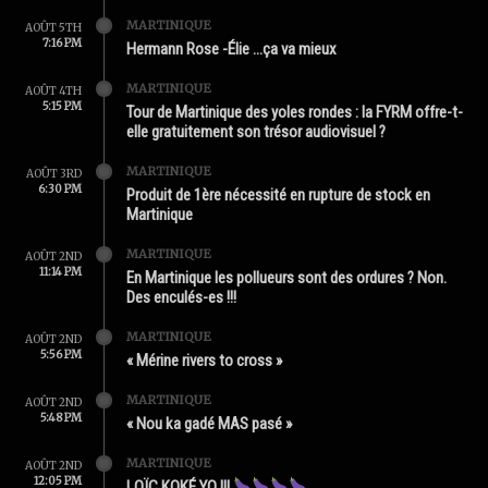
MARTINIQUE
AOÛT 5TH
7:16 PM
Hermann Rose -Élie …ça va mieux
MARTINIQUE
AOÛT 4TH
5:15 PM
Tour de Martinique des yoles rondes : la FYRM offre-t-
elle gratuitement son trésor audiovisuel ?
MARTINIQUE
AOÛT 3RD
6:30 PM
Produit de 1ère nécessité en rupture de stock en
Martinique
MARTINIQUE
AOÛT 2ND
11:14 PM
En Martinique les pollueurs sont des ordures ? Non.
Des enculés-es !!!
MARTINIQUE
AOÛT 2ND
5:56 PM
« Mérine rivers to cross »
MARTINIQUE
AOÛT 2ND
5:48 PM
« Nou ka gadé MAS pasé »
MARTINIQUE
AOÛT 2ND
12:05 PM
LOÏC KOKÉ YO !!!