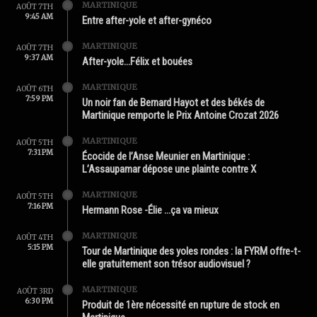
MARTINIQUE
AOÛT 7TH
9:45 AM
Entre after-yole et after-gynéco
MARTINIQUE
AOÛT 7TH
9:37 AM
After-yole…Félix et bouées
MARTINIQUE
AOÛT 6TH
7:59 PM
Un noir fan de Bernard Hayot et des békés de
Martinique remporte le Prix Antoine Crozat 2026
MARTINIQUE
AOÛT 5TH
7:31 PM
Écocide de l’Anse Meunier en Martinique :
L’Assaupamar dépose une plainte contre X
MARTINIQUE
AOÛT 5TH
7:16 PM
Hermann Rose -Élie …ça va mieux
MARTINIQUE
AOÛT 4TH
5:15 PM
Tour de Martinique des yoles rondes : la FYRM offre-t-
elle gratuitement son trésor audiovisuel ?
MARTINIQUE
AOÛT 3RD
6:30 PM
Produit de 1ère nécessité en rupture de stock en