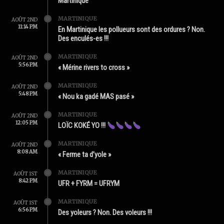
Martinique
MARTINIQUE
AOÛT 2ND
11:14 PM
En Martinique les pollueurs sont des ordures ? Non.
Des enculés-es !!!
MARTINIQUE
AOÛT 2ND
5:56 PM
« Mérine rivers to cross »
MARTINIQUE
AOÛT 2ND
5:48 PM
« Nou ka gadé MAS pasé »
MARTINIQUE
AOÛT 2ND
12:05 PM
LOÏC KOKÉ YO !!!
MARTINIQUE
AOÛT 2ND
8:08 AM
« Ferme ta d’yole »
MARTINIQUE
AOÛT 1ST
8:42 PM
UFR + FYRM = UFRYM
MARTINIQUE
AOÛT 1ST
6:56 PM
Des yoleurs ? Non. Des voleurs !!!