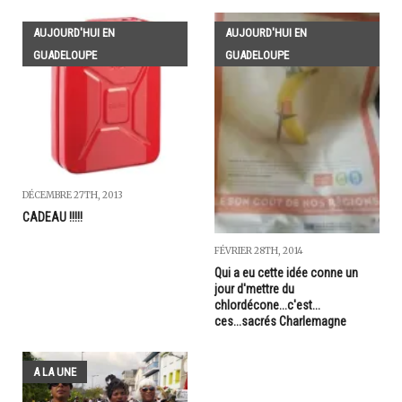
AUJOURD'HUI EN
AUJOURD'HUI EN
GUADELOUPE
GUADELOUPE
DÉCEMBRE 27TH, 2013
CADEAU !!!!!
FÉVRIER 28TH, 2014
Qui a eu cette idée conne un
jour d'mettre du
chlordécone...c'est...
ces...sacrés Charlemagne
A LA UNE