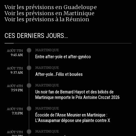
Voir les prévisions en Guadeloupe
Voir les prévisions en Martinique
Voir les prévisions à la Réunion
CES DERNIERS JOURS…
MARTINIQUE
AOÛT 7TH
9:45 AM
Entre after-yole et after-gynéco
MARTINIQUE
AOÛT 7TH
9:37 AM
After-yole…Félix et bouées
MARTINIQUE
AOÛT 6TH
7:59 PM
Un noir fan de Bernard Hayot et des békés de
Martinique remporte le Prix Antoine Crozat 2026
MARTINIQUE
AOÛT 5TH
7:31 PM
Écocide de l’Anse Meunier en Martinique :
L’Assaupamar dépose une plainte contre X
MARTINIQUE
AOÛT 5TH