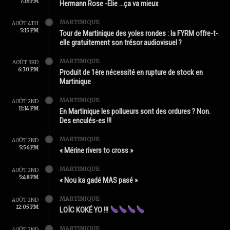
7:16 PM
Hermann Rose -Élie …ça va mieux
MARTINIQUE
AOÛT 4TH
5:15 PM
Tour de Martinique des yoles rondes : la FYRM offre-t-
elle gratuitement son trésor audiovisuel ?
MARTINIQUE
AOÛT 3RD
6:30 PM
Produit de 1ère nécessité en rupture de stock en
Martinique
MARTINIQUE
AOÛT 2ND
11:14 PM
En Martinique les pollueurs sont des ordures ? Non.
Des enculés-es !!!
MARTINIQUE
AOÛT 2ND
5:56 PM
« Mérine rivers to cross »
MARTINIQUE
AOÛT 2ND
5:48 PM
« Nou ka gadé MAS pasé »
MARTINIQUE
AOÛT 2ND
12:05 PM
LOÏC KOKÉ YO !!!
MARTINIQUE
AOÛT 2ND