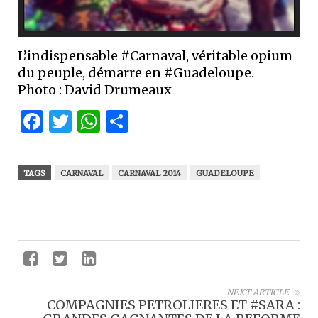
L’indispensable #Carnaval, véritable opium
du peuple, démarre en #Guadeloupe.
Photo : David Drumeaux
Facebook
Twitter
WhatsApp
Partager
TAGS
CARNAVAL
CARNAVAL 2014
GUADELOUPE
NEXT ARTICLE
COMPAGNIES PETROLIERES ET #SARA :